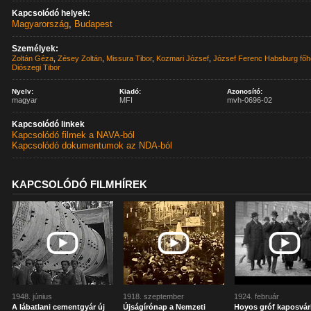
Kapcsolódó helyek:
Magyarország
,
Budapest
Személyek:
Zoltán Géza
,
Zésey Zoltán
,
Missura Tibor
,
Kozmari József
,
József Ferenc Habsburg fő
Diószegi Tibor
Nyelv:
Kiadó:
Azonosító:
magyar
MFI
mvh-0696-02
Kapcsolódó linkek
Kapcsolódó filmek a NAVA-ból
Kapcsolódó dokumentumok az NDA-ból
KAPCSOLÓDÓ FILMHÍREK
1948. június
1918. szeptember
1924. február
A lábatlani cementgyár új
Újságírónap a Nemzeti
Hoyos gróf kaposvár