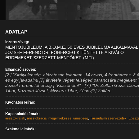
ADATLAP
Inzertszöveg:
MENTŐJUBILEUM. A B.Ö.M.E. 50 ÉVES JUBILEUMA ALKALMÁVAL
JÓZSEF FERENC DR. FŐHERCEG KITÜNTETTE A KIVÁLÓ
ÉRDEMEKET SZERZETT MENTŐKET. (MFI)
Elhangzó szöveg:
[?:] "Királyi fenség, alázatosan jelentem, 14 orvos, 4 frontharcos, 8 
és egy javadalmi [?] átvétele végett felséged parancsára megjelent." 
József Ferenc főherceg:] "Köszönöm!" - [?:] "Dr. Zoltán Géza, Diósz
Tibor, Kozmari József, Missura Tibor, Zésey[?] Zoltán."
Kivonatos leírás:
Kapcsolódó témák:
arisztokraták
,
arisztokrácia
,
megemlékezés
,
ünnepség
,
Társadalmi szervezetek
,
Egész
Szakmai címkék:
-