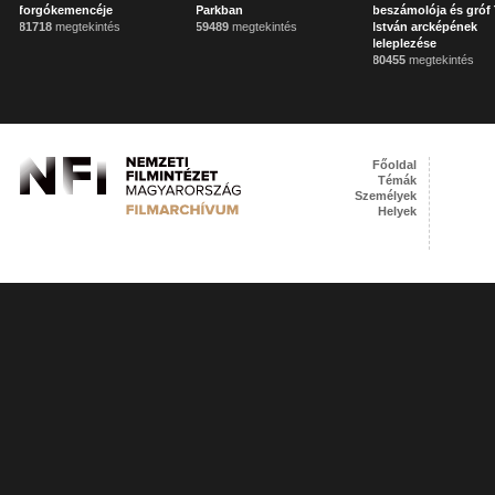
forgókemencéje
Parkban
beszámolója és gróf 
81718
megtekintés
59489
megtekintés
István arcképének
leleplezése
80455
megtekintés
Főoldal
Témák
Személyek
Helyek