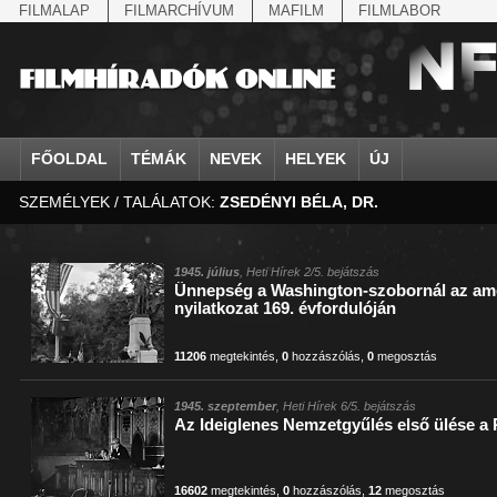
FILMALAP
FILMARCHÍVUM
MAFILM
FILMLABOR
FŐOLDAL
TÉMÁK
NEVEK
HELYEK
ÚJ
SZEMÉLYEK / TALÁLATOK:
ZSEDÉNYI BÉLA, DR.
agrárium
IV. Béla, magyar királ...
Aarau
állatvilág
Aczél Ilona
Addisz-Abeba
Antikomintern Pakt
Ahn Eak-tai
Aintree
államfő
Aarons-Hughes, Ruth
Abapuszta
amerikai magyarok
Ádám Zoltán
Adony
antiszemitizmus
Aimone savoya-aosta
Aknaszlatina
államfő
Abay Nemes Oszkár
Abesszínia
Anschluss
Ady Endre
Adria
április 4.
Aimone spoletoi her
Akszum
államosítás
Abe Nobuyuki
Abony
antant
Agárdi Gábor
Adua
április 4.
Albert Ferenc
Alag
1945. július
, Heti Hírek 2/5. bejátszás
Ünnepség a Washington-szobornál az ame
Állatkert
Aczél György
Ácsteszér
antant
Ágotai Géza, dr.
Afrika
arisztokrácia
Albert Ferenc Habsbu
Albánia
nyilatkozat 169. évfordulóján
11206
megtekintés
,
0
hozzászólás
,
0
megosztás
1945. szeptember
, Heti Hírek 6/5. bejátszás
Az Ideiglenes Nemzetgyűlés első ülése a
16602
megtekintés
,
0
hozzászólás
,
12
megosztás