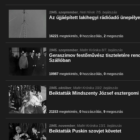
1945. szeptember
, Heti Hírek 7/5. bejátszás
Az újjáépített lakihegyi rádióadó ünepély
16221
megtekintés
,
0
hozzászólás
,
2
megosztás
1945. szeptember
, Mafirt Krónika 8/7. bejátszás
Geraszimov festőművész tiszteletére rend
Szállóban
10987
megtekintés
,
0
hozzászólás
,
0
megosztás
1945. október
, Mafirt Krónika 10/2. bejátszás
Beiktatták Mindszenty József esztergomi
21153
megtekintés
,
0
hozzászólás
,
9
megosztás
1945. november
, Mafirt Krónika 13/1. bejátszás
Beiktatták Puskin szovjet követet