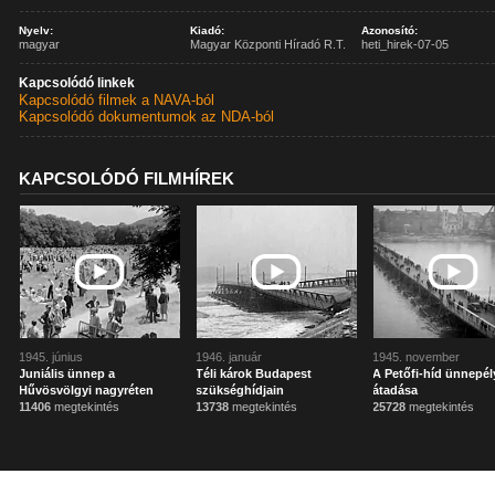
Nyelv:
Kiadó:
Azonosító:
magyar
Magyar Központi Híradó R.T.
heti_hirek-07-05
Kapcsolódó linkek
Kapcsolódó filmek a NAVA-ból
Kapcsolódó dokumentumok az NDA-ból
KAPCSOLÓDÓ FILMHÍREK
1945. június
1946. január
1945. november
Juniális ünnep a
Téli károk Budapest
A Petőfi-híd ünnepél
Hűvösvölgyi nagyréten
szükséghídjain
átadása
11406
megtekintés
13738
megtekintés
25728
megtekintés