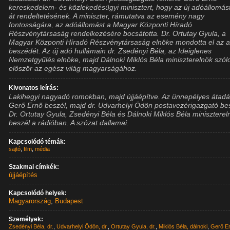
kereskedelem- és közlekedésügyi minisztert, hogy az új adóállomás
át rendeltetésének. A miniszter, rámutatva az esemény nagy
fontosságára, az adóállomást a Magyar Központi Híradó
Részvénytársaság rendelkezésére bocsátotta. Dr. Ortutay Gyula, a
Magyar Központi Híradó Részvénytársaság elnöke mondotta el az 
beszédét. Az új adó hullámain dr. Zsedényi Béla, az Ideiglenes
Nemzetgyűlés elnöke, majd Dálnoki Miklós Béla miniszterelnök szólo
először az egész világ magyarságához.
Kivonatos leírás:
Lakihegyi nagyadó romokban, majd újjáépítve. Az ünnepélyes átadá
Gerő Ernő beszél, majd dr. Udvarhelyi Ödön postavezérigazgató be
Dr. Ortutay Gyula, Zsedényi Béla és Dálnoki Miklós Béla miniszterel
beszél a rádióban. A szózat dallamai.
Kapcsolódó témák:
sajtó
,
film
,
média
Szakmai címkék:
újjáépítés
Kapcsolódó helyek:
Magyarország
,
Budapest
Személyek:
Zsedényi Béla, dr.
,
Udvarhelyi Ödön, dr.
,
Ortutay Gyula, dr.
,
Miklós Béla, dálnoki
,
Gerő E