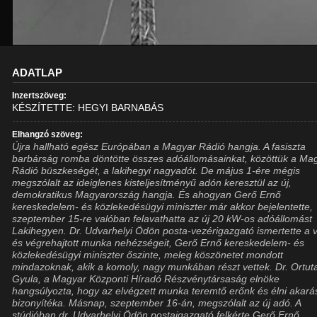
ADATLAP
Inzertszöveg:
KÉSZÍTETTE: HEGYI BARNABÁS
Elhangzó szöveg:
Újra hallható egész Európában a Magyar Rádió hangja. A fasiszta
barbárság romba döntötte összes adóállomásainkat, közöttük a Ma
Rádió büszkeségét, a lakihegyi nagyadót. De május 1-ére mégis
megszólalt az ideiglenes kisteljesítményű adón keresztül az új,
demokratikus Magyarország hangja. És ahogyan Gerő Ernő
kereskedelem- és közlekedésügyi miniszter már akkor bejelentette,
szeptember 15-re valóban felavathatta az új 20 kW-os adóállomást
Lakihegyen. Dr. Udvarhelyi Ödön posta-vezérigazgató ismertette a vá
és végrehajtott munka nehézségeit, Gerő Ernő kereskedelem- és
közlekedésügyi miniszter őszinte, meleg köszönetet mondott
mindazoknak, akik a komoly, nagy munkában részt vettek. Dr. Ortut
Gyula, a Magyar Központi Híradó Részvénytársaság elnöke
hangsúlyozta, hogy az elvégzett munka teremtő erőnk és élni akar
bizonyítéka. Másnap, szeptember 16-án, megszólalt az új adó. A
stúdióban dr. Udvarhelyi Ödön postaigazgató felkérte Gerő Ernő