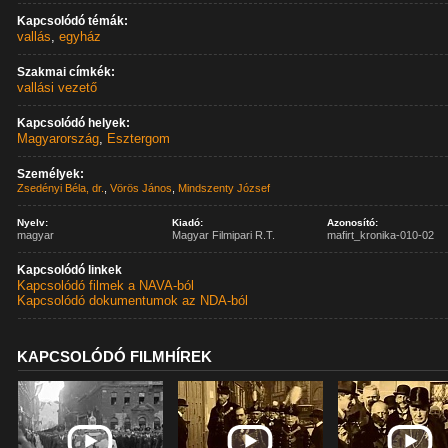
Kapcsolódó témák:
vallás
,
egyház
Szakmai címkék:
vallási vezető
Kapcsolódó helyek:
Magyarország
,
Esztergom
Személyek:
Zsedényi Béla, dr.
,
Vörös János
,
Mindszenty József
Nyelv:
Kiadó:
Azonosító:
magyar
Magyar Filmipari R.T.
mafirt_kronika-010-02
Kapcsolódó linkek
Kapcsolódó filmek a NAVA-ból
Kapcsolódó dokumentumok az NDA-ból
KAPCSOLÓDÓ FILMHÍREK