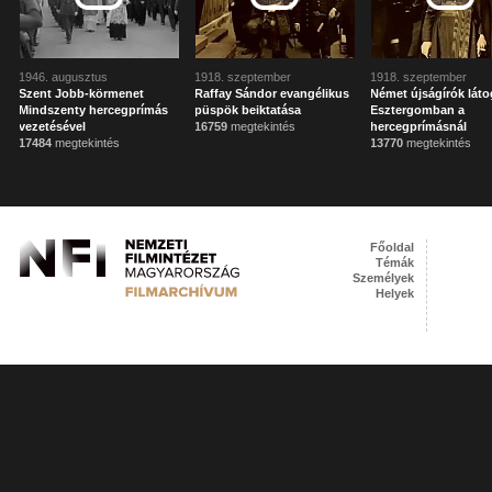
1946. augusztus
1918. szeptember
1918. szeptember
Szent Jobb-körmenet
Raffay Sándor evangélikus
Német újságírók lát
Mindszenty hercegprímás
püspök beiktatása
Esztergomban a
vezetésével
16759
megtekintés
hercegprímásnál
17484
megtekintés
13770
megtekintés
Főoldal
Témák
Személyek
Helyek