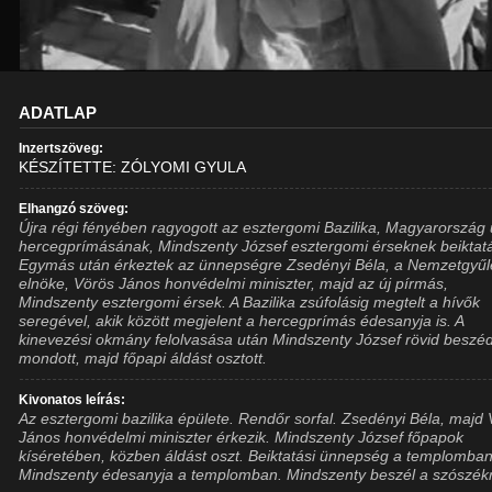
ADATLAP
Inzertszöveg:
KÉSZÍTETTE: ZÓLYOMI GYULA
Elhangzó szöveg:
Újra régi fényében ragyogott az esztergomi Bazilika, Magyarország 
hercegprímásának, Mindszenty József esztergomi érseknek beiktat
Egymás után érkeztek az ünnepségre Zsedényi Béla, a Nemzetgyűl
elnöke, Vörös János honvédelmi miniszter, majd az új pírmás,
Mindszenty esztergomi érsek. A Bazilika zsúfolásig megtelt a hívők
seregével, akik között megjelent a hercegprímás édesanyja is. A
kinevezési okmány felolvasása után Mindszenty József rövid beszé
mondott, majd főpapi áldást osztott.
Kivonatos leírás:
Az esztergomi bazilika épülete. Rendőr sorfal. Zsedényi Béla, majd
János honvédelmi miniszter érkezik. Mindszenty József főpapok
kíséretében, közben áldást oszt. Beiktatási ünnepség a templomban
Mindszenty édesanyja a templomban. Mindszenty beszél a szószékr