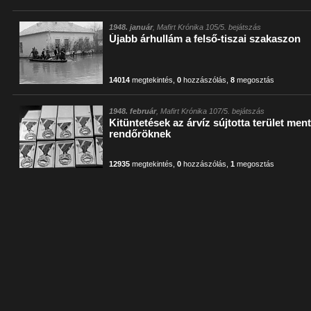
1948. január
, Mafirt Krónika 105/5. bejátszás
Újabb árhullám a felső-tiszai szakaszon
14014
megtekintés
,
0
hozzászólás
,
8
megosztás
1948. február
, Mafirt Krónika 107/5. bejátszás
Kitüntetések az árvíz sújtotta terület me
rendőröknek
12935
megtekintés
,
0
hozzászólás
,
1
megosztás