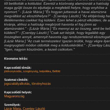
től betiltották a koldulást. Ezentúl a közönség alamizsnáit a hatóság
maga gyűjti össze és eljuttatja a megfelelő helyre, hogy enyhítse a
nyomort." - [Lázár Mária:] "És hogyan juttassuk a havai alamizsna
megváltást az elosztóhelyre?" - [Cserépy László:] "Az elöljáróság h
illetékmentes csekket fog küldeni. Ezen lehet a pénzt elküldeni, de a
kívánja, ahhoz a hatósági megbízott havonta el fog jönni az
alamizsnáért." - [Lázár Mária:] "És mennyi az az összeg, amit be kel
küldeni?" - [Cserépy László:] "Csak azt kérjük, hogy legalább egy
összegben annyit, amennyit havonta úgy rendszertelenül elosztogato
[Lázár Mária:] "Az csak természetes! Igazán örülök, hogy végre ilye
megnyugtató módon oldották meg a kolduskérdést." - [Cserépy Lász
"Igen, nagyon köszönöm, a kezeit csókolom."
Kivonatos leírás:
Kapcsolódó témák:
jótékonykodás
,
szegénység
,
belpolitika
,
Belföld
Szakmai címkék:
jogszabályalkotás
,
törvényhozás
Kapcsolódó helyek:
Magyarország
Személyek:
Lázár Mária
,
Cserépy László