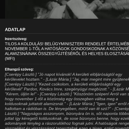
ADATLAP
Inzertszöveg:
TILOS A KOLDULÁS! BELÜGYMINISZTERI RENDELET ÉRTELMÉ
NOVEMBER 1-TŐL A HATÓSÁGOK GONDOSKODNAK A KÖZÖNS
ALAMIZSNÁINAK ÖSSZEGYŰJTÉSÉRŐL ÉS HELYES ELOSZTÁSÁ
(MFI)
Elhangzó szöveg:
[Cserépy László:] "Jó napot kívánok! A kerületi elöljáróságtól egy
kérőlevelet hoztam." - [Lázár Mária:] "Jaj, már megint mire gyűjtene
[Cserépy László:] "Kezeit csókolom, a kerületi elöljáróságtól egy
kérőlevél" Pardon, Kovács Imre, szegényügyi megbízott." - [Lázár M
"Kérem, üljön le!" - [Cserépy László:] "Köszönöm szépen! Arról van 
hogy november 1-től a közönség egy összegben váltsa meg a
koldusoknak juttatott alamizsnát." - [Lázár Mária:] "Igen, igen" erről
hallottam a rádióban is. De lényegében, miről van itt szó?" - [Cseré
László:] "Nagyságos asszonyom, bizonyára ön is, sőt naponta többs
juttat így kéregető koldusoknak, de sose bizonyos benne, hogy eze
adományok tényleg a rászorulókhoz fognak jutni. A hatóságok reng
visszaélést és visszásságot tapasztaltak ezen a téren, ezért novemb