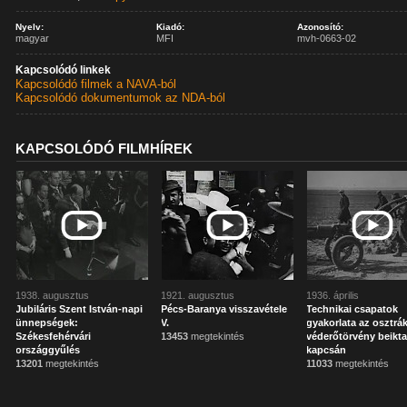
Nyelv:
Kiadó:
Azonosító:
magyar
MFI
mvh-0663-02
Kapcsolódó linkek
Kapcsolódó filmek a NAVA-ból
Kapcsolódó dokumentumok az NDA-ból
KAPCSOLÓDÓ FILMHÍREK
1938. augusztus
1921. augusztus
1936. április
Jubiláris Szent István-napi
Pécs-Baranya visszavétele
Technikai csapatok
ünnepségek:
V.
gyakorlata az osztrá
Székesfehérvári
13453
megtekintés
véderőtörvény beikt
országgyűlés
kapcsán
13201
megtekintés
11033
megtekintés