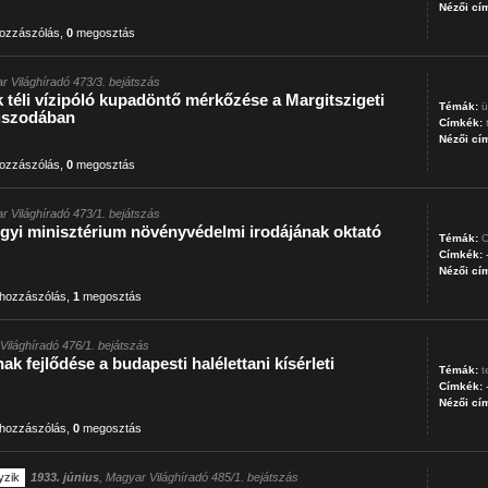
Nézői cí
ozzászólás
,
0
megosztás
r Világhíradó 473/3. bejátszás
téli vízipóló kupadöntő mérkőzése a Margitszigeti
Témák:
ü
uszodában
Címkék:
Nézői cí
ozzászólás
,
0
megosztás
r Világhíradó 473/1. bejátszás
gyi minisztérium növényvédelmi irodájának oktató
Témák:
O
Címkék:
Nézői cí
hozzászólás
,
1
megosztás
Világhíradó 476/1. bejátszás
ak fejlődése a budapesti halélettani kísérleti
Témák:
t
Címkék:
Nézői cí
hozzászólás
,
0
megosztás
yzik
1933. június
, Magyar Világhíradó 485/1. bejátszás