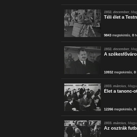
1932. december
, Mag
Téli élet a Test
9843
megtekintés
,
0
h
1932. december
, Mag
A székesfőváros
10932
megtekintés
,
0
1933. március
, Magya
Élet a tanonc-
12266
megtekintés
,
0
1933. március
, Magya
Az osztrák futba