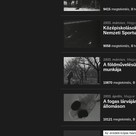
9415
megtekintés
,
0
h
1933. március
, Magya
Középiskolások 
Nemzeti Sport
9058
megtekintés
,
0
h
1933. március
, Magya
A földművelésü
munkája
10870
megtekintés
,
0
1933. április
, Magyar 
A fogas lárváján
állomáson
10121
megtekintés
,
0
Az eredeti kópia hián