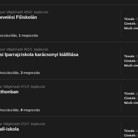
yar Világhíradó 460/2. bejátszás
nevelési Főiskolán
Témák:
O
Címkék:
Nézői cí
ozzászólás
,
1
megosztás
yar Világhíradó 461/1. bejátszás
i Iparrajziskola karácsonyi kiállítása
Témák:
O
Címkék:
Nézői cí
hozzászólás
,
3
megosztás
r Világhíradó 471/3. bejátszás
otthonban
Témák:
j
Címkék:
Nézői cí
hozzászólás
,
8
megosztás
r Világhíradó 472/7. bejátszás
ll-iskola
Témák:
ü
Címkék: