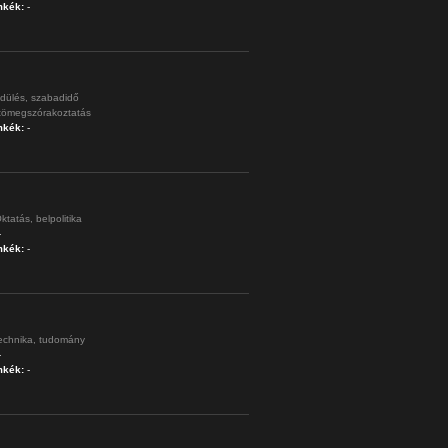
mkék:
-
dülés,
szabadidő
tömegszórakoztatás
mkék:
-
ktatás,
belpolitika
-
mkék:
-
echnika,
tudomány
-
mkék:
-