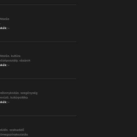
ktatás
-
mkék:
-
ktatás,
kultúra
középosztály,
vásárok
mkék:
-
ótékonykodás,
szegénység
revízió,
kultúrpolitika
mkék:
-
dülés,
szabadidő
tömegszórakoztatás