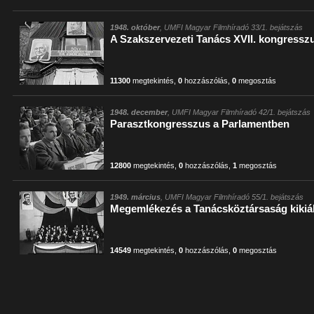
1948. október
, UMFI Magyar Filmhíradó 33/1. bejátszás
A Szakszervezeti Tanács XVII. kongressz
11300
megtekintés
,
0
hozzászólás
,
0
megosztás
1948. december
, UMFI Magyar Filmhíradó 42/1. bejátszás
Parasztkongresszus a Parlamentben
12800
megtekintés
,
0
hozzászólás
,
1
megosztás
1949. március
, UMFI Magyar Filmhíradó 55/1. bejátszás
Megemlékezés a Tanácsköztársaság kikiál
14549
megtekintés
,
0
hozzászólás
,
0
megosztás