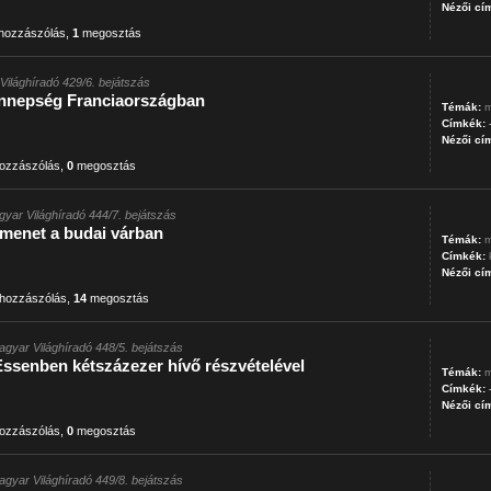
Nézői cí
hozzászólás
,
1
megosztás
Világhíradó 429/6. bejátszás
ünnepség Franciaországban
Témák:
m
Címkék:
Nézői cí
ozzászólás
,
0
megosztás
gyar Világhíradó 444/7. bejátszás
menet a budai várban
Témák:
m
Címkék:
Nézői cí
hozzászólás
,
14
megosztás
agyar Világhíradó 448/5. bejátszás
Essenben kétszázezer hívő részvételével
Témák:
m
Címkék:
Nézői cí
ozzászólás
,
0
megosztás
agyar Világhíradó 449/8. bejátszás