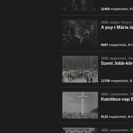
11469
megtekintés
,
0
1932. május
, Magyar 
A puy-i Mária 
9497
megtekintés
,
0
h
1932. augusztus
, Ma
Szent Jobb-kör
12708
megtekintés
,
0
1932. szeptember
, M
Katolikus-nap 
9125
megtekintés
,
0
h
1932. szeptember
, M