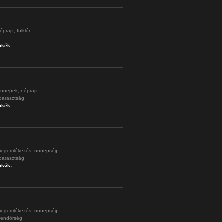
éprajz,
folklór
-
mkék:
-
nnepek,
néprajz
parasztság
mkék:
-
egemlékezés,
ünnepség
parasztság
mkék:
-
egemlékezés,
ünnepség
rendőrség