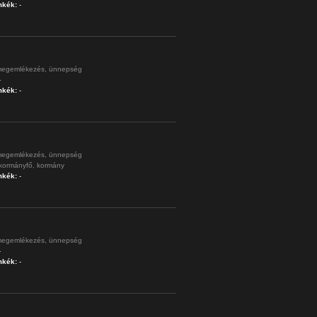
mkék:
-
egemlékezés,
ünnepség
-
mkék:
-
egemlékezés,
ünnepség
kormányfő,
kormány
mkék:
-
egemlékezés,
ünnepség
-
mkék:
-