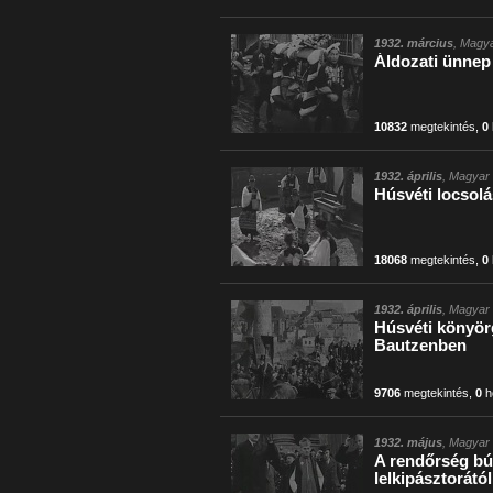
1932. március
, Magya
Áldozati ünnep 
10832
megtekintés
,
0
1932. április
, Magyar 
Húsvéti locsol
18068
megtekintés
,
0
1932. április
, Magyar 
Húsvéti könyör
Bautzenben
9706
megtekintés
,
0
h
1932. május
, Magyar 
A rendőrség bú
lelkipásztorától