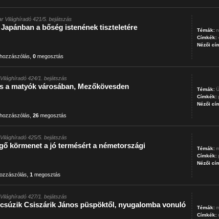
r Világhíradó 421/5. bejátszás
Japánban a bőség istenének tiszteletére
Témák:
n
Címkék:
Nézői cí
hozzászólás
,
0
megosztás
Világhíradó 424/1. bejátszás
ás a matyók városában, Mezőkövesden
Témák:
Ü
Címkék:
Nézői cí
hozzászólás
,
26
megosztás
Világhíradó 425/5. bejátszás
gő körmenet a jó termésért a németországi
Témák:
m
Címkék:
Nézői cí
ozzászólás
,
1
megosztás
Világhíradó 427/1. bejátszás
csúzik Csiszárik János püspöktől, nyugalomba vonuló
Témák:
m
Címkék: