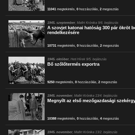
11041
megtekintés
,
0
hozzászólás
,
2
megosztás
1945. szeptember
, Mafirt Krónika 9/6. bejátszás
A szovjet katonai hatóság 300 pár ökröt 
rendelkezésére
10731
megtekintés
,
0
hozzászólás
,
2
megosztás
1945. október
, Heti Hírek 9/5. bejátszás
Bő szőlőtermés exportra
9250
megtekintés
,
0
hozzászólás
,
2
megosztás
1945. november
, Mafirt Krónika 13/4. bejátszás
Megnyílt az első mezőgazdasági szekérg
10388
megtekintés
,
0
hozzászólás
,
4
megosztás
1945. november
, Mafirt Krónika 13/2. bejátszás