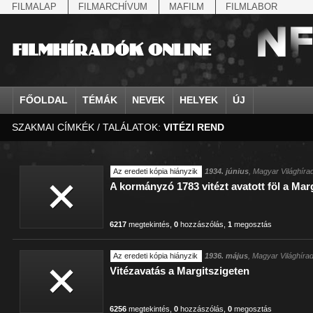
FILMALAP
FILMARCHÍVUM
MAFILM
FILMLABOR
FŐOLDAL
TÉMÁK
NEVEK
HELYEK
ÚJ
SZAKMAI CÍMKÉK / TALÁLATOK:
VITÉZI REND
agrárium
IV. Béla, magyar királ...
Aarau
állatvilág
Aczél Ilona
Addisz-Abeba
Antikomintern Pakt
Ahn Eak-tai
Aintree
államfő
Aarons-Hughes, Ruth
Abapuszta
amerikai magyarok
Ádám Zoltán
Adony
antiszemitizmus
Aimone savoya-aosta
Aknaszlatina
államfő
Abay Nemes Oszkár
Abesszínia
Anschluss
Ady Endre
Adria
április 4.
Aimone spoletoi her
Akszum
államosítás
Abe Nobuyuki
Abony
antant
Agárdi Gábor
Adua
április 4.
Albert Ferenc
Alag
Az eredeti kópia hiányzik
1934. június
, Magyar Világhíra
A kormányzó 1783 vitézt avatott föl a Mar
Állatkert
Aczél György
Ácsteszér
antant
Ágotai Géza, dr.
Afrika
arisztokrácia
Albert Ferenc Habsbu
Albánia
6217
megtekintés
,
0
hozzászólás
,
1
megosztás
Az eredeti kópia hiányzik
1936. május
, Magyar Világhíra
Vitézavatás a Margitszigeten
6256
megtekintés
,
0
hozzászólás
,
0
megosztás