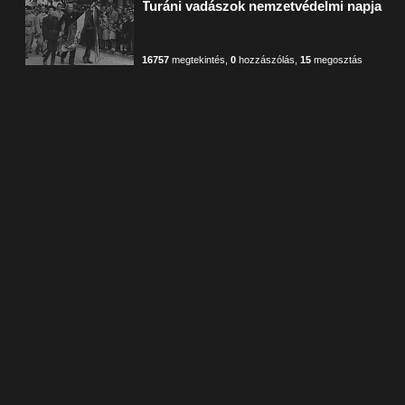
Turáni vadászok nemzetvédelmi napja
16757
megtekintés
,
0
hozzászólás
,
15
megosztás