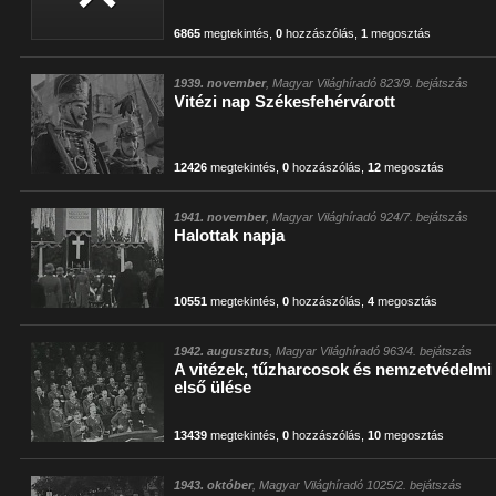
6865
megtekintés
,
0
hozzászólás
,
1
megosztás
1939. november
, Magyar Világhíradó 823/9. bejátszás
Vitézi nap Székesfehérvárott
12426
megtekintés
,
0
hozzászólás
,
12
megosztás
1941. november
, Magyar Világhíradó 924/7. bejátszás
Halottak napja
10551
megtekintés
,
0
hozzászólás
,
4
megosztás
1942. augusztus
, Magyar Világhíradó 963/4. bejátszás
A vitézek, tűzharcosok és nemzetvédelmi
első ülése
13439
megtekintés
,
0
hozzászólás
,
10
megosztás
1943. október
, Magyar Világhíradó 1025/2. bejátszás