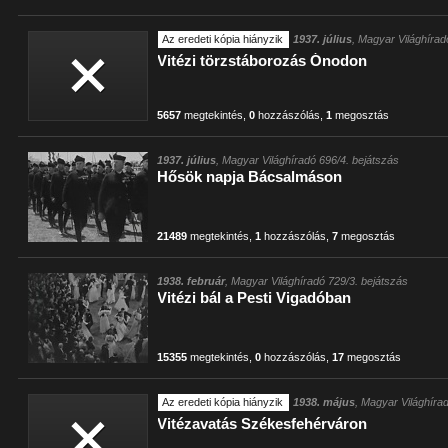
Az eredeti kópia hiányzik
1937. július
, Magyar Világhírad
Vitézi törzstáborozás Ónodon
5657
megtekintés
,
0
hozzászólás
,
1
megosztás
1937. július
, Magyar Világhíradó 696/4. bejátszás
Hősök napja Bácsalmáson
21489
megtekintés
,
1
hozzászólás
,
7
megosztás
1938. február
, Magyar Világhíradó 729/3. bejátszás
Vitézi bál a Pesti Vigadóban
15355
megtekintés
,
0
hozzászólás
,
17
megosztás
Az eredeti kópia hiányzik
1938. május
, Magyar Világhíra
Vitézavatás Székesfehérváron