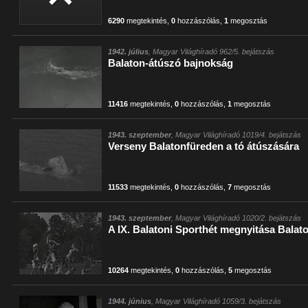
6290
megtekintés
,
0
hozzászólás
,
1
megosztás
1942. július
, Magyar Világhíradó 962/5. bejátszás
Balaton-átúszó bajnokság
11416
megtekintés
,
0
hozzászólás
,
1
megosztás
1943. szeptember
, Magyar Világhíradó 1019/4. bejátszás
Verseny Balatonfüreden a tó átúszására
11533
megtekintés
,
0
hozzászólás
,
7
megosztás
1943. szeptember
, Magyar Világhíradó 1020/2. bejátszás
A IX. Balatoni Sporthét megnyitása Balat
10264
megtekintés
,
0
hozzászólás
,
5
megosztás
1944. június
, Magyar Világhíradó 1059/3. bejátszás