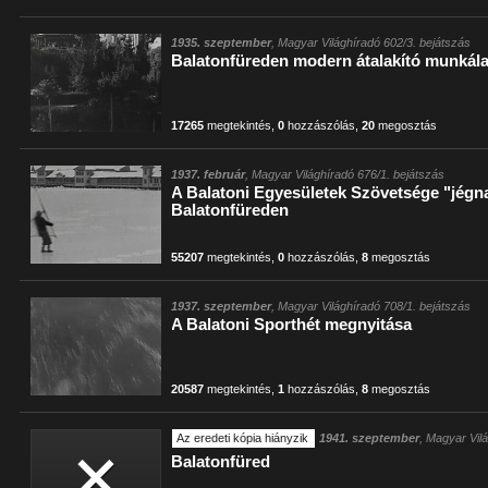
1935. szeptember
, Magyar Világhíradó 602/3. bejátszás
Balatonfüreden modern átalakító munkála
17265
megtekintés
,
0
hozzászólás
,
20
megosztás
1937. február
, Magyar Világhíradó 676/1. bejátszás
A Balatoni Egyesületek Szövetsége "jégn
Balatonfüreden
55207
megtekintés
,
0
hozzászólás
,
8
megosztás
1937. szeptember
, Magyar Világhíradó 708/1. bejátszás
A Balatoni Sporthét megnyitása
20587
megtekintés
,
1
hozzászólás
,
8
megosztás
Az eredeti kópia hiányzik
1941. szeptember
, Magyar Vil
Balatonfüred