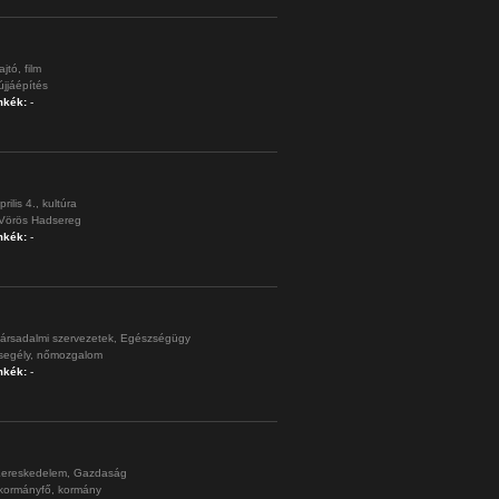
ajtó,
film
újjáépítés
mkék:
-
prilis 4.,
kultúra
Vörös Hadsereg
mkék:
-
ársadalmi szervezetek,
Egészségügy
segély,
nőmozgalom
mkék:
-
ereskedelem,
Gazdaság
kormányfő,
kormány