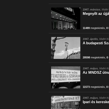
1947. március
, Mafir
Megnyílt az újj
11489
megtekintés
,
0
1947. április
, Mafirt 
A budapesti Sz
28598
megtekintés
,
0
1947. május
, Mafirt 
Az MNDSZ útnak
11573
megtekintés
,
0
1947. május
, Mafirt 
Ipari és keresk