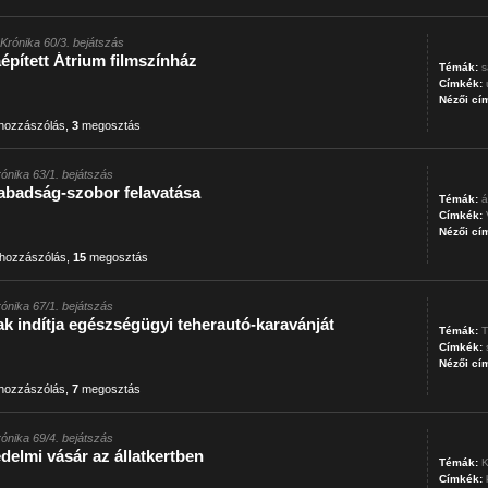
t Krónika 60/3. bejátszás
áépített Átrium filmszínház
Témák:
s
Címkék:
Nézői cí
hozzászólás
,
3
megosztás
Krónika 63/1. bejátszás
abadság-szobor felavatása
Témák:
á
Címkék:
Nézői cí
hozzászólás
,
15
megosztás
Krónika 67/1. bejátszás
 indítja egészségügyi teherautó-karavánját
Témák:
T
Címkék:
Nézői cí
hozzászólás
,
7
megosztás
Krónika 69/4. bejátszás
edelmi vásár az állatkertben
Témák:
K
Címkék: