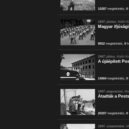
10287
megtekintés
,
0
1947. június
, Mafirt 
Magyar ifjúság
9552
megtekintés
,
0
h
1947. július
, Mafirt K
A újáépített Po
14564
megtekintés
,
0
1947. augusztus
, Ma
Átadták a Pests
20207
megtekintés
,
0
1947. szeptember
, M