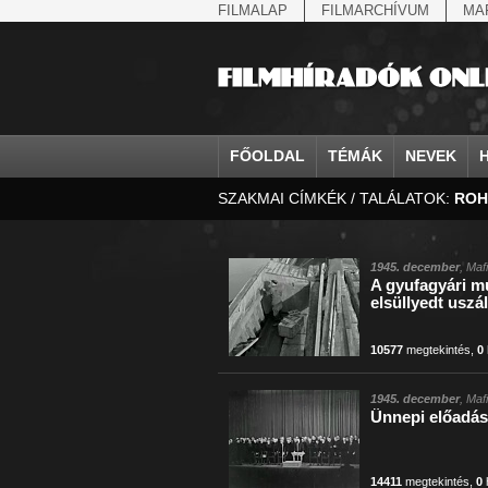
FILMALAP
FILMARCHÍVUM
MA
FŐOLDAL
TÉMÁK
NEVEK
SZAKMAI CÍMKÉK / TALÁLATOK:
ROH
agrárium
IV. Béla, magyar királ...
Aarau
állatvilág
Aczél Ilona
Addisz-Abeba
államfő
Aarons-Hughes, Ruth
Abapuszta
amerikai magya
Ádám Zoltán
Adony
államfő
Abay Nemes Oszkár
Abesszínia
Anschluss
Ady Endre
Adria
államosítás
Abe Nobuyuki
Abony
antant
Agárdi Gábor
Adua
1945. december
, Maf
A gyufagyári m
Állatkert
Aczél György
Ácsteszér
antant
Ágotai Géza, dr.
Afrika
elsüllyedt uszál
10577
megtekintés
,
0
1945. december
, Maf
Ünnepi előadá
14411
megtekintés
,
0