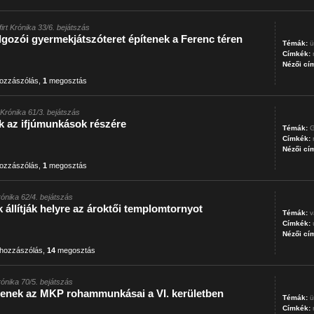
firt Krónika 33/6. bejátszás
olgozói gyermekjátszóteret építenek a Ferenc téren
Témák:
ü
Címkék:
Nézői cí
ozzászólás
,
1
megosztás
t Krónika 61/3. bejátszás
 az ifjúmunkások részére
Témák:
G
Címkék:
Nézői cí
ozzászólás
,
1
megosztás
Krónika 62/4. bejátszás
llítják helyre az ároktői templomtornyot
Témák:
v
Címkék:
Nézői cí
hozzászólás
,
14
megosztás
Krónika 70/5. bejátszás
ítenek az MKP rohammunkásai a VI. kerületben
Témák:
ü
Címkék: