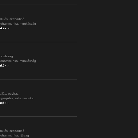
dülés,
szabadidő
rohammunka,
munkásság
mkék:
-
azdaság
rohammunka,
munkásság
mkék:
-
allás,
egyház
újjáépítés,
rohammunka
mkék:
-
dülés,
szabadidő
rohammunka,
ifjúság