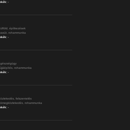
mkék:
-
ülföld,
építkezések
vasút,
rohammunka
mkék:
-
gészségügy
újjáépítés,
rohammunka
mkék:
-
özlekedés,
felszentelés
tömegközlekedés,
rohammunka
mkék:
-