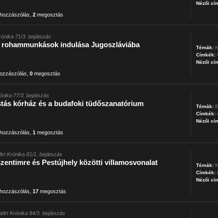
Nézői cí
hozzászólás
,
2
megosztás
Krónika 71/3. bejátszás
i rohammunkások indulása Jugoszláviába
Témák:
K
Címkék:
Nézői cí
ozzászólás
,
0
megosztás
rónika 77/3. bejátszás
stás kórház és a budafoki tüdőszanatórium
Témák:
E
Címkék:
Nézői cí
hozzászólás
,
1
megosztás
firt Krónika 81/1. bejátszás
zentimre és Pestújhely közötti villamosvonalat
Témák:
K
Címkék:
Nézői cí
hozzászólás
,
17
megosztás
afirt Krónika 84/3. bejátszás