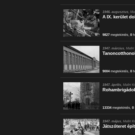
1946. augusztus
, Ma
A IX. kerület d
9827
megtekintés
,
0
h
1947. március
, Mafir
Tanoncotthonok
9004
megtekintés
,
0
h
1947. április
, Mafirt 
Rohambrigádok á
13334
megtekintés
,
0
1947. május
, Mafirt 
Játszóteret ép