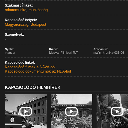
Szakmai címkék:
rohammunka
,
munkásság
Kapcsolódó helyek:
Magyarország
,
Budapest
Személyek:
-
Nyelv:
Kiadó:
Azonosító:
magyar
Magyar Filmipari R.T.
mafirt_kronika-033-06
Kapcsolódó linkek
Kapcsolódó filmek a NAVA-ból
Kapcsolódó dokumentumok az NDA-ból
KAPCSOLÓDÓ FILMHÍREK