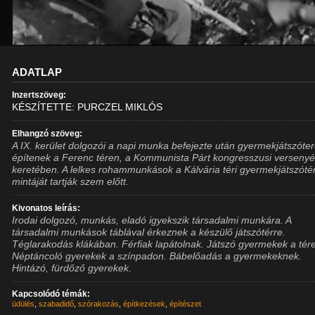
ADATLAP
Inzertszöveg:
KÉSZÍTETTE: PURCZEL MIKLÓS
Elhangzó szöveg:
A IX. kerület dolgozói a napi munka befejezte után gyermekjátszóter
építenek a Ferenc téren, a Kommunista Párt kongresszusi verseny
keretében. A lelkes rohammunkások a Kálvária téri gyermekjátszóté
mintáját tartják szem előtt.
Kivonatos leírás:
Irodai dolgozó, munkás, eladó igyekszik társadalmi munkára. A
társadalmi munkások táblával érkeznek a készülő játszótérre.
Téglarakodás klákában. Férfiak lapátolnak. Játszó gyermekek a tér
Néptáncoló gyerekek a színpadon. Bábelőadás a gyermekeknek.
Hintázó, fürdőző gyerekek.
Kapcsolódó témák:
üdülés
,
szabadidő
,
szórakozás
,
építkezések
,
építészet