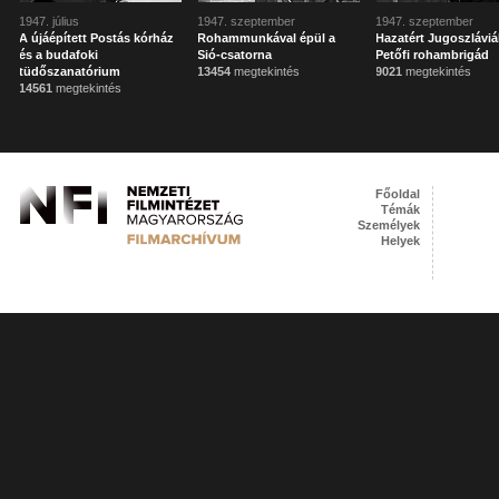
1947. július
1947. szeptember
1947. szeptember
A újáépített Postás kórház
Rohammunkával épül a
Hazatért Jugoszláviá
és a budafoki
Sió-csatorna
Petőfi rohambrigád
tüdőszanatórium
13454
megtekintés
9021
megtekintés
14561
megtekintés
Főoldal
Témák
Személyek
Helyek