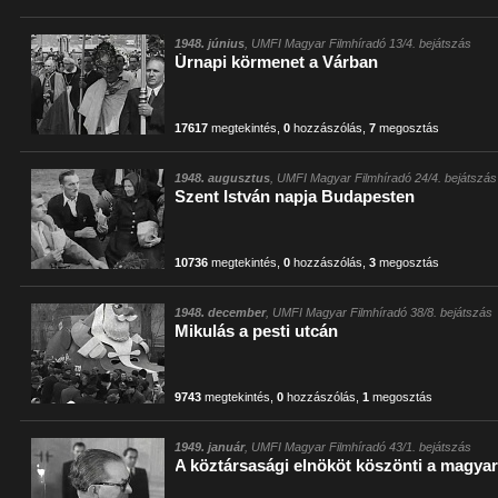
1948. június
, UMFI Magyar Filmhíradó 13/4. bejátszás
Úrnapi körmenet a Várban
17617
megtekintés
,
0
hozzászólás
,
7
megosztás
1948. augusztus
, UMFI Magyar Filmhíradó 24/4. bejátszás
Szent István napja Budapesten
10736
megtekintés
,
0
hozzászólás
,
3
megosztás
1948. december
, UMFI Magyar Filmhíradó 38/8. bejátszás
Mikulás a pesti utcán
9743
megtekintés
,
0
hozzászólás
,
1
megosztás
1949. január
, UMFI Magyar Filmhíradó 43/1. bejátszás
A köztársasági elnököt köszönti a magya