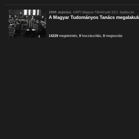
1949. március
, UMFI Magyar Filmhíradó 52/1. bejátszás
A Magyar Tudományos Tanács megalakul
14229
megtekintés
,
0
hozzászólás
,
0
megosztás