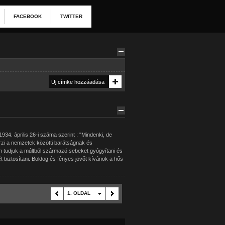
FACEBOOK
TWITTER
34. április 26-i száma szerint : "Mindenki, de
zi a nemzetek közötti barátságnak és
 tudjuk a múltból származó sebeket gyógyítani és
t biztosítani. Boldog és fényes jövőt kívánok a hős
1. OLDAL