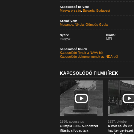
Kapcsolódó helyek:
Magyarország
,
Bulgária
,
Budapest
Személyek:
Musanov, Nikola
,
Gömbös Gyula
Nyelv:
Kiadó:
magyar
MFI
Kapcsolódó linkek
Kapcsolódó filmek a NAVA-ból
Kapcsolódó dokumentumok az NDA-ból
KAPCSOLÓDÓ FILMHÍREK
1936. augusztus
1937. október
Olimpia 1936. 50 nemzet
A volt cs. és kir.
ifjúsága fogadta a
haditengerészet