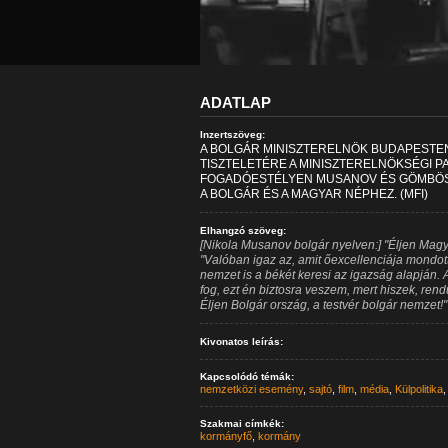
ADATLAP
Inzertszöveg:
A BOLGÁR MINISZTERELNÖK BUDAPESTE
TISZTELETÉRE A MINISZTERELNÖKSÉGI 
FOGADÓESTÉLYEN MUSANOV ÉS GÖMBÖS 
A BOLGÁR ÉS A MAGYAR NÉPHEZ. (MFI)
Elhangzó szöveg:
[Nikola Musanov bolgár nyelven:] "Éljen Magy
"Valóban igaz az, amit őexcellenciája mondot
nemzet is a békét keresi az igazság alapján.
fog, ezt én biztosra veszem, mert hiszek, ren
Éljen Bolgár ország, a testvér bolgár nemzet!"
Kivonatos leírás:
Kapcsolódó témák:
nemzetközi esemény
,
sajtó
,
film
,
média
,
Külpolitika
Szakmai címkék:
kormányfő
,
kormány