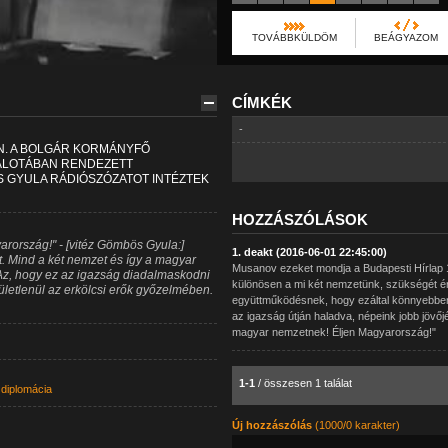
TOVÁBBKÜLDÖM
BEÁGYAZOM
CÍMKÉK
-
N. A BOLGÁR KORMÁNYFŐ
PALOTÁBAN RENDEZETT
GYULA RÁDIÓSZÓZATOT INTÉZTEK
HOZZÁSZÓLÁSOK
arország!" - [vitéz Gömbös Gyula:]
1. deakt (2016-06-01 22:45:00)
t. Mind a két nemzet és így a magyar
Musanov ezeket mondja a Budapesti Hírlap 19
 Az, hogy ez az igazság diadalmaskodni
különösen a mi két nemzetünk, szükségét ér
dületlenül az erkölcsi erők győzelmében.
együttműködésnek, hogy ezáltal könnyebben
az igazság útján haladva, népeink jobb jövőjé
magyar nemzetnek! Éljen Magyarország!"
1-1
/ összesen 1 találat
,
diplomácia
Új hozzászólás
(1000/0 karakter)