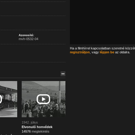
Azonosító:
mvh-0532-04
Ha a filmhírrel kapcsolatban szeretné közzé
regisztráljon
, vagy
lépjen be
az oldalra.
1942. július
Elvonuló honvédek
14576
megtekintés