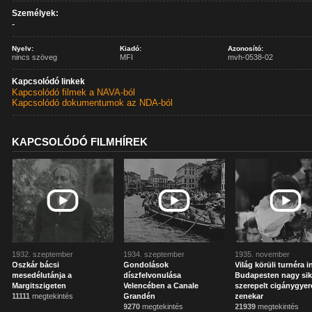
Személyek:
-
Nyelv:
Kiadó:
Azonosító:
nincs szöveg
MFI
mvh-0538-02
Kapcsolódó linkek
Kapcsolódó filmek a NAVA-ból
Kapcsolódó dokumentumok az NDA-ból
KAPCSOLÓDÓ FILMHÍREK
1932. szeptember
1934. szeptember
1935. november
Oszkár bácsi
Gondolások
Világ körüli turnéra i
mesedélutánja a
díszfelvonulása
Budapesten nagy sik
Margitszigeten
Velencében a Canale
szerepelt cigánygyer
11111
megtekintés
Grandén
zenekar
9270
megtekintés
21939
megtekintés