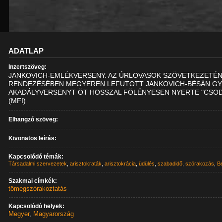
ADATLAP
Inzertszöveg:
JANKOVICH-EMLÉKVERSENY. AZ ÚRLOVASOK SZÖVETKEZETÉ
RENDEZÉSÉBEN MEGYEREN LEFUTOTT JANKOVICH-BÉSÁN G
AKADÁLYVERSENYT ÖT HOSSZAL FÖLÉNYESEN NYERTE "CSOD
(MFI)
Elhangzó szöveg:
Kivonatos leírás:
Kapcsolódó témák:
Társadalmi szervezetek
,
arisztokraták
,
arisztokrácia
,
üdülés
,
szabadidő
,
szórakozás
,
Be
Szakmai címkék:
tömegszórakoztatás
Kapcsolódó helyek:
Megyer
,
Magyarország