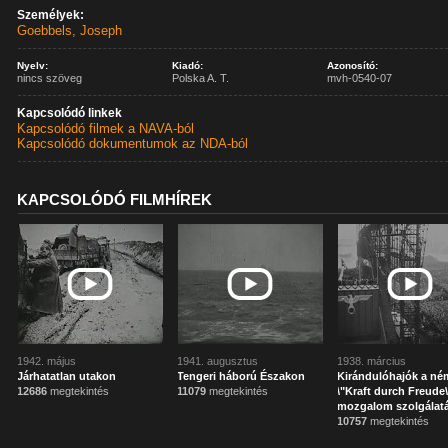
Személyek:
Goebbels, Joseph
Nyelv:
Kiadó:
Azonosító:
nincs szöveg
Polska A. T.
mvh-0540-07
Kapcsolódó linkek
Kapcsolódó filmek a NAVA-ból
Kapcsolódó dokumentumok az NDA-ból
KAPCSOLÓDÓ FILMHÍREK
1942. május
1941. augusztus
1938. március
Járhatatlan utakon
Tengeri háború Északon
Kirándulóhajók a né
12686
megtekintés
11079
megtekintés
\"Kraft durch Freude
mozgalom szolgálat
10757
megtekintés