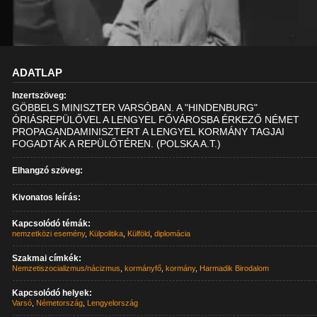
ADATLAP
Inzertszöveg:
GÖBBELS MINISZTER VARSÓBAN. A "HINDENBURG"
ÓRIÁSREPÜLŐVEL A LENGYEL FŐVÁROSBA ÉRKEZŐ NÉMET
PROPAGANDAMINISZTERT A LENGYEL KORMÁNY TAGJAI
FOGADTÁK A REPÜLŐTÉREN. (POLSKA A.T.)
Elhangzó szöveg:
Kivonatos leírás:
Kapcsolódó témák:
nemzetközi esemény
,
Külpolitika
,
Külföld
,
diplomácia
Szakmai címkék:
Nemzetiszocializmus/nácizmus
,
kormányfő
,
kormány
,
Harmadik Birodalom
Kapcsolódó helyek:
Varsó
,
Németország
,
Lengyelország