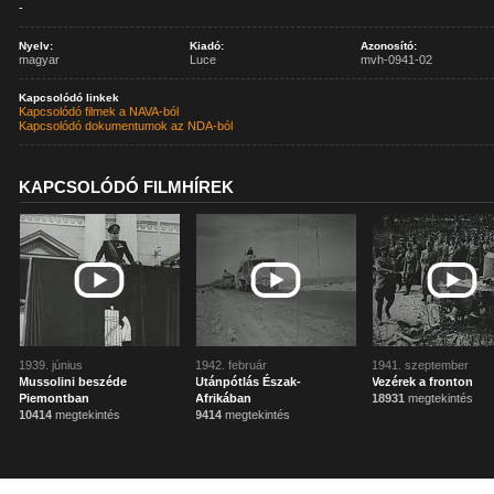
-
Nyelv:
Kiadó:
Azonosító:
magyar
Luce
mvh-0941-02
Kapcsolódó linkek
Kapcsolódó filmek a NAVA-ból
Kapcsolódó dokumentumok az NDA-ból
KAPCSOLÓDÓ FILMHÍREK
1939. június
1942. február
1941. szeptember
Mussolini beszéde
Utánpótlás Észak-
Vezérek a fronton
Piemontban
Afrikában
18931
megtekintés
10414
megtekintés
9414
megtekintés