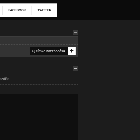
FACEBOOK
TWITTER
szólás.