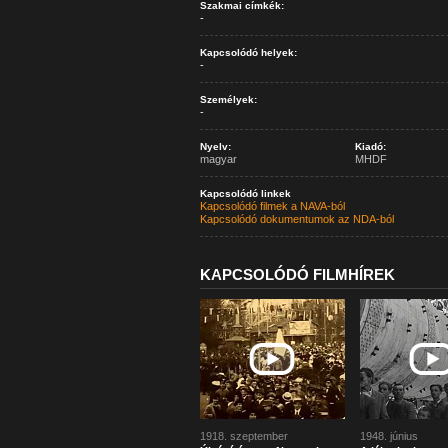
Szakmai címkék:
-
Kapcsolódó helyek:
-
Személyek:
-
Nyelv:
Kiadó:
magyar
MHDF
Kapcsolódó linkek
Kapcsolódó filmek a NAVA-ból
Kapcsolódó dokumentumok az NDA-ból
KAPCSOLÓDÓ FILMHÍREK
1918. szeptember
1948. június