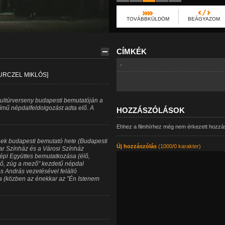
TOVÁBBKÜLDÖM
BEÁGYAZOM
CÍMKÉK
-
URCZEL MIKLÓS]
ltúrverseny budapesti bemutatóján a
ímű népdalfeldolgozást adta elő. A
HOZZÁSZÓLÁSOK
Ehhez a filmhírhez még nem érkezett hozzá
ek budapesti bemutató hete (Budapesti
Új hozzászólás
(1000/0 karakter)
yar Színház és a Városi Színház
épi Együttes bemutatkozása (élő,
rdő, zúg a mező" kezdetű népdal
s András vezetésével felálló
ja (közben az énekkar az "Én Istenem