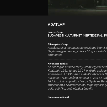
ADATLAP
Inzertszöveg:
BUDAPESTI KULTURHÉT [KERTÉSZ PÁL, P
Elhangzó szöveg:
A százezreket megmozgató országos üzemi ku
Hajdú megyei népi együttes a "Zúg az erdő" c
fergeteges.
Kivonatos leírás:
Az Országos Kultúrverseny üzemi együttesein
Kultúrhét) 1951. június 11-17-e között a Mag
színpadain. Az 1950-ben alakult Debreceni N
részletek). A kórus és a zenekar a "Zúg az e
feldolgozását adja elő, a Varga Gyula és Bére
tánccsoport a Szatmárököritói fergetegest jár
adjál esőt" kezdetű népdalt énekli).
Kapcsolódó témák:
-