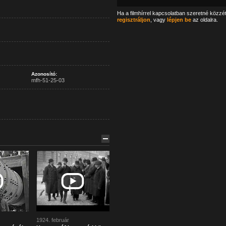
Ha a filmhírrel kapcsolatban szeretné közzé
regisztráljon
, vagy
lépjen be
az oldalra.
Azonosító:
mfh-51-25-03
1924. február