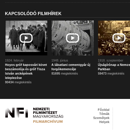
KAPCSOLÓDÓ FILMHÍREK
1924. február
1948. június
1918. szeptember
Hoyos gróf kaposvári követ
A lábatlani cementgyár új
Újságírónap a Nemze
beszámolója és gróf Tisza
forgókemencéje
Parkban
István arcképének
81695
megtekintés
59473
megtekintés
leleplezése
80434
megtekintés
Főoldal
Témák
Személyek
Helyek