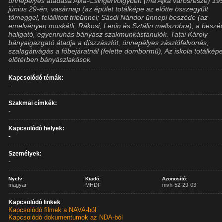
ünnepélyes átadása Ajka-Csingervölgyben (ma Ajka városrésze) 19
június 29-én, vasárnap (az épület totálképe az előtte összegyűlt
tömeggel, felállított tribünnel; Sásdi Nándor ünnepi beszéde (az
emelvényen muskátli, Rákosi, Lenin és Sztálin mellszobra), a beszé
hallgató, egyenruhás bányász szakmunkástanulók. Tatai Károly
bányaigazgató átadja a díszzászlót, ünnepélyes zászlófelvonás;
szalagátvágás a főbejáratnál (felette dombormű), Az iskola totálkép
előtérben bányászlakások.
Kapcsolódó témák:
-
Szakmai címkék:
-
Kapcsolódó helyek:
-
Személyek:
-
Nyelv:
Kiadó:
Azonosító:
magyar
MHDF
mvh-52-29-03
Kapcsolódó linkek
Kapcsolódó filmek a NAVA-ból
Kapcsolódó dokumentumok az NDA-ból