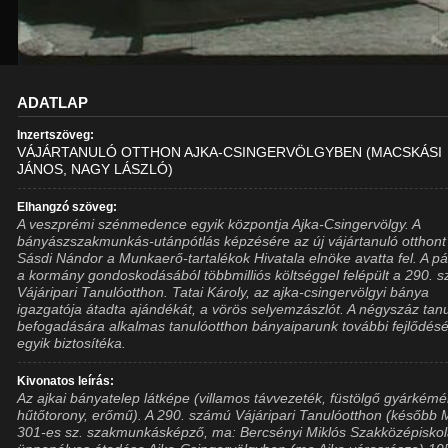
ADATLAP
Inzertszöveg:
VÁJÁRTANULÓ OTTHON AJKA-CSINGERVÖLGYBEN (MACSKÁSI
JÁNOS, NAGY LÁSZLÓ)
Elhangzó szöveg:
A veszprémi szénmedence egyik központja Ajka-Csingervölgy. A
bányászszakmunkás-utánpótlás képzésére az új vájártanuló otthont
Sásdi Nándor a Munkaerő-tartalékok Hivatala elnöke avatta fel. A pá
a kormány gondoskodásából többmilliós költséggel felépült a 290. 
Vájáripari Tanulóotthon. Tatai Károly, az ajka-csingervölgyi bánya
igazgatója átadta ajándékát, a vörös selyemzászlót. A négyszáz tan
befogadására alkalmas tanulóotthon bányaiparunk további fejlődés
egyik biztosítéka.
Kivonatos leírás:
Az ajkai bányatelep látképe (villamos távvezeték, füstölgő gyárkémé
hűtőtorony, erőmű). A 290. számú Vájáripari Tanulóotthon (későb
301-es sz. szakmunkásképző, ma: Bercsényi Miklós Szakközépiskol