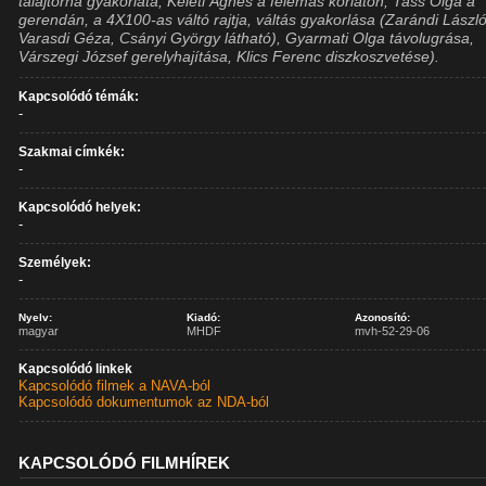
talajtorna gyakorlata, Keleti Ágnes a felemás korláton, Tass Olga a
gerendán, a 4X100-as váltó rajtja, váltás gyakorlása (Zarándi László
Varasdi Géza, Csányi György látható), Gyarmati Olga távolugrása,
Várszegi József gerelyhajítása, Klics Ferenc diszkoszvetése).
Kapcsolódó témák:
-
Szakmai címkék:
-
Kapcsolódó helyek:
-
Személyek:
-
Nyelv:
Kiadó:
Azonosító:
magyar
MHDF
mvh-52-29-06
Kapcsolódó linkek
Kapcsolódó filmek a NAVA-ból
Kapcsolódó dokumentumok az NDA-ból
KAPCSOLÓDÓ FILMHÍREK