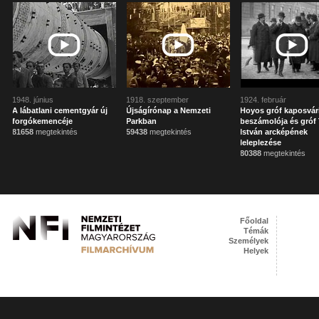
1948. június
1918. szeptember
1924. február
A lábatlani cementgyár új
Újságírónap a Nemzeti
Hoyos gróf kaposvár
forgókemencéje
Parkban
beszámolója és gróf 
81658
megtekintés
59438
megtekintés
István arcképének
leleplezése
80388
megtekintés
Főoldal
Témák
Személyek
Helyek