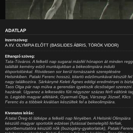
ADATLAP
Inzertszöveg:
A XV. OLYMPIA ELŐTT (BASILIDES ÁBRIS, TÖRÖK VIDOR)
Elhangzó szöveg:
Tata-Tóváros. A felkelő nap sugarai másfél hónapon át minden reggel
találták kemény edző munkájukban a békeolimpiára induló
élsportolóinkat. Rövidesen sor kerül tornászaink szereplésére
Helsinkiben. Pataki Ferenc hosszú, kitartó edzőmunkával készült fel
nagy találkozóra. Sárkányné Keleti Ágnes eddigi eredményei is bizt
Tass Olga pár nap múlva a gerendán igyekszik dicsőséget szerezni
hazának. Ugyanez a lelkesedés fűti négyszer százas férfi váltónk tag
is. Legjobb magyar atlétáink, Gyarmati Olga, Várszegi József, Klics
Ferenc és a többiek kiválóan készültek fel a békeolimpiára.
Kivonatos leírás:
A tatai Öreg-tó látképe a felkelő nap fényében. A Helsinki Olimpiára
készülő magyar sportolók edzései (futással bemelegítő férfiak,
sportbemutatóra készülő nők (buzogány-gyakorlatok), Pataki Feren