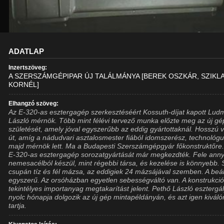
ADATLAP
Inzertszöveg:
A SZERSZÁMGÉPIPAR ÚJ TALÁLMÁNYA [BEREK OSZKÁR, SZIKLA
KORNÉL]
Elhangzó szöveg:
Az E-320-as esztergagép szerkesztéséért Kossuth-díjat kapott Lu
László mérnök. Több mint félévi tervező munka előzte meg az új gé
születését, amely jóval egyszerűbb az eddig gyártottaknál. Hosszú v
út, amíg a nádudvari asztalosmester fiából idomszerész, technológu
majd mérnök lett. Ma a Budapesti Szerszámgépgyár főkonstruktőre.
E-320-as esztergagép sorozatgyártását már megkezdték. Fele anny
nemesacélból készül, mint régebbi társa, és kezelése is könnyebb. 
csupán tíz és fél mázsa, az eddigiek 24 mázsájával szemben. A beál
egyszerű. Az orsóházban egyetlen sebességváltó van. A konstrukci
tekintélyes importanyag megtakarítást jelent. Pethő László esztergá
nyolc hónapja dolgozik az új gép mintapéldányán, és azt igen kivál
tartja.