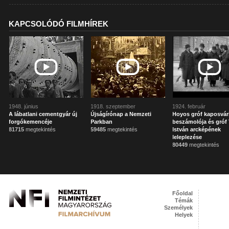
KAPCSOLÓDÓ FILMHÍREK
1948. június
1918. szeptember
1924. február
A lábatlani cementgyár új
Újságírónap a Nemzeti
Hoyos gróf kaposvár
forgókemencéje
Parkban
beszámolója és gróf 
81715
megtekintés
59485
megtekintés
István arcképének
leleplezése
80449
megtekintés
Főoldal
Témák
Személyek
Helyek