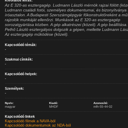
Kivonatos leírás:
Az E 320-as esztergagép. Ludmann László mérnök rajzai fölött (köze
Ludmann családi fotói, személyes dokumentumai, és bizonyítványa
íróasztalon. A Budapesti Szerszámgépgyár főkonstruktőreként a mű
rajzolók munkáját ellenőrzi. Munkások az E 320-as esztergagép
sorozatgyártása közben. A gép alkatrészei (közeli). A gép beállítása.
Pethő László esztergályos dolgozik a gépen, mellette Ludmann Lász
Az esztergagép működése (közeli).
Kapcsolódó témák:
-
Szakmai címkék:
-
Kapcsolódó helyek:
-
Személyek:
-
Nyelv:
Kiadó:
Azonosító:
magyar
MHDF
mfh-55-44-02
Kapcsolódó linkek
Kapcsolódó filmek a NAVA-ból
Kapcsolódó dokumentumok az NDA-ból