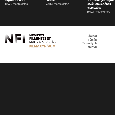
forgókemencéje
Parkban
beszámolója és gróf 
81676
megtekintés
59453
megtekintés
István arcképének
leleplezése
80414
megtekintés
Főoldal
Témák
Személyek
Helyek