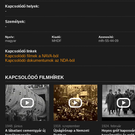
Kapcsolódó helyek:
-
Személyek:
-
Nyelv:
Kiadó:
Azonosító:
magyar
MHDF
mfh-55-44-09
Kapcsolódó linkek
Kapcsolódó filmek a NAVA-ból
Kapcsolódó dokumentumok az NDA-ból
KAPCSOLÓDÓ FILMHÍREK
1948. június
1918. szeptember
1924. február
A lábatlani cementgyár új
Újságírónap a Nemzeti
Hoyos gróf kaposvár