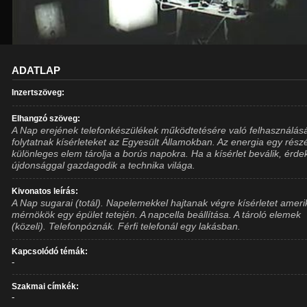
ADATLAP
Inzertszöveg:
Elhangzó szöveg:
A Nap erejének telefonkészülékek működtetésére való felhasználás
folytatnak kísérleteket az Egyesült Államokban. Az energia egy rész
különleges elem tárolja a borús napokra. Ha a kísérlet beválik, érde
újdonsággal gazdagodik a technika világa.
Kivonatos leírás:
A Nap sugarai (totál). Napelemekkel hajtanak végre kísérletet ameri
mérnökök egy épület tetején. A napcella beállítása. A tároló elemek
(közeli). Telefonpóznák. Férfi telefonál egy lakásban.
Kapcsolódó témák:
-
Szakmai címkék:
-