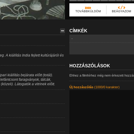
TOVÁBBKÜLDÖM
BEÁGYAZOM
CÍMKÉK
-
 A kiállítás India fejlett kultúrájáról és
HOZZÁSZÓLÁSOK
 kiállítás bejárata előtt (totál).
Ehhez a filmhírhez még nem érkezett hozzá
lefántcsont faragványok, tálcák,
közeli). Látogatók a vitrinek előtt.
Új hozzászólás
(1000/0 karakter)