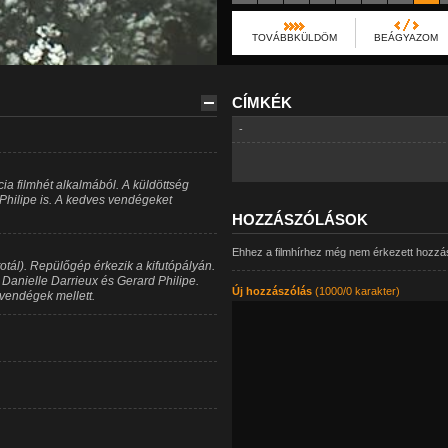
TOVÁBBKÜLDÖM
BEÁGYAZOM
CÍMKÉK
-
ia filmhét alkalmából. A küldöttség
 Philipe is. A kedves vendégeket
HOZZÁSZÓLÁSOK
Ehhez a filmhírhez még nem érkezett hozzá
totál). Repülőgép érkezik a kifutópályán.
Danielle Darrieux és Gerard Philipe.
Új hozzászólás
(1000/0 karakter)
vendégek mellett.