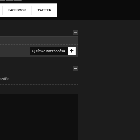
FACEBOOK
TWITTER
szólás.