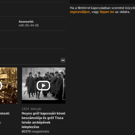
Ha a filmhírrel kapcsolatban szeretné közzé
regisztráljon
, vagy
lépjen be
az oldalra.
Azonosító:
mfh-55-44-08
1924. február
emzeti
Hoyos gróf kaposvári követ
beszámolója és gróf Tisza
s
István arcképének
leleplezése
80370
megtekintés