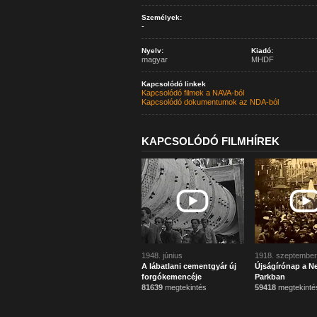
Személyek:
-
Nyelv:
Kiadó:
magyar
MHDF
Kapcsolódó linkek
Kapcsolódó filmek a NAVA-ból
Kapcsolódó dokumentumok az NDA-ból
KAPCSOLÓDÓ FILMHÍREK
1948. június
1918. szeptember
A lábatlani cementgyár új
Újságírónap a N
forgókemencéje
Parkban
81639
megtekintés
59418
megtekinté