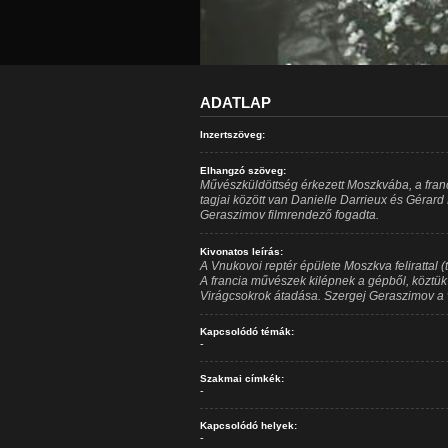
ADATLAP
Inzertszöveg:
Elhangzó szöveg:
Művészküldöttség érkezett Moszkvába, a franc
tagjai között van Danielle Darrieux és Gérard
Geraszimov filmrendező fogadta.
Kivonatos leírás:
A Vnukovoi reptér épülete Moszkva felirattal (
A francia művészek kilépnek a gépből, köztük 
Virágcsokrok átadása. Szergej Geraszimov a 
Kapcsolódó témák:
-
Szakmai címkék:
-
Kapcsolódó helyek:
-