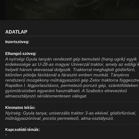
ADATLAP
Inzertszöveg:
Elhangzó szöveg:
A nyírségi Gyula tanyán rendezett gép bemutató (hang ugrik) egyik
érdekessége az U-28-as magyar Univerzál traktor, amely az eddigi 
helyett három ekevassal dolgozik. Traktorral meghajtott gödörfúró,
kitűnően pótolja fásításnál a fárasztó emberi munkát. Tányéros
rendszerű mozgékony műtrágyaszóró gép Zetor traktorra függesztv
Rapidtox I. légporlasztásos, permetező-porozó gép, szántóföldeken
gyümölcsösben egyaránt használható. A Szabolcs elnevezésű
almaosztályozó sérülésmentesen válogat.
Kivonatos leírás:
Nyírség: Gyula tanya; univerzális traktor 3-as ekével, gödörfúróval,
műtrágyaszóróval; porzós permetező, alma-osztályozó.
Kapcsolódó témák:
-