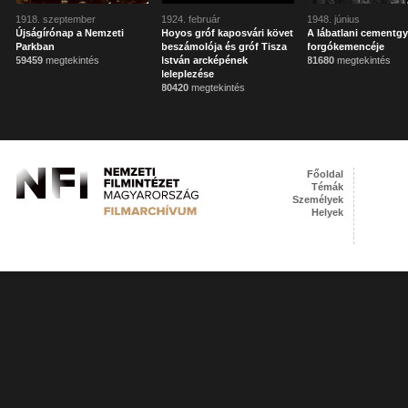
1918. szeptember
1924. február
1948. június
Újságírónap a Nemzeti
Hoyos gróf kaposvári követ
A lábatlani cementgy
Parkban
beszámolója és gróf Tisza
forgókemencéje
59459
megtekintés
István arcképének
81680
megtekintés
leleplezése
80420
megtekintés
Főoldal
Témák
Személyek
Helyek