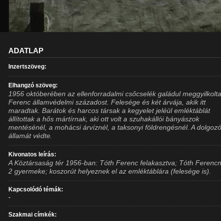
ADATLAP
Inzertszöveg:
Elhangzó szöveg:
1956 októberében az ellenforradalmi csőcselék galádul meggyilkolt
Ferenc államvédelmi századost. Felesége és két árvája, akik itt
maradtak. Barátok és harcos társak a kegyelet jeléül emléktáblát
állítottak a hős mártírnak, aki ott volt a szuhakállói bányászok
mentésénél, a mohácsi árvíznél, a taksonyi földrengésnél. A dolgoz
államát védte.
Kivonatos leírás:
A Köztársaság tér 1956-ban: Tóth Ferenc felakasztva; Tóth Ferenc
2 gyermeke; koszorút helyeznek el az emléktáblára (felesége is).
Kapcsolódó témák:
-
Szakmai címkék: