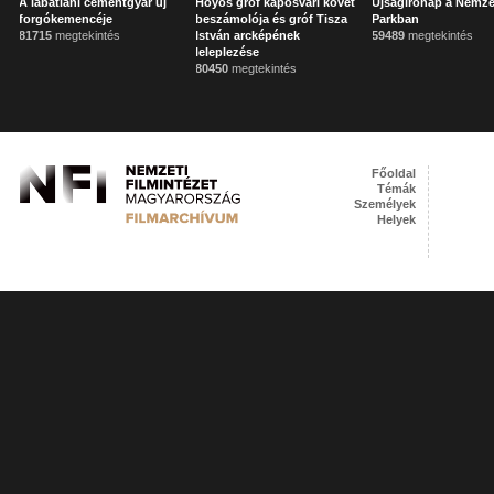
A lábatlani cementgyár új
Hoyos gróf kaposvári követ
Újságírónap a Nemze
forgókemencéje
beszámolója és gróf Tisza
Parkban
81715
megtekintés
István arcképének
59489
megtekintés
leleplezése
80450
megtekintés
Főoldal
Témák
Személyek
Helyek