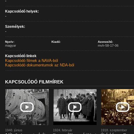
-
Kapcsolódó helyek:
-
Személyek:
-
Nyelv:
Kiadó:
Azonosító:
magyar
mvh-58-17-06
Kapcsolódó linkek
Kapcsolódó filmek a NAVA-ból
Kapcsolódó dokumentumok az NDA-ból
KAPCSOLÓDÓ FILMHÍREK
1948. június
1924. február
1918. szeptember