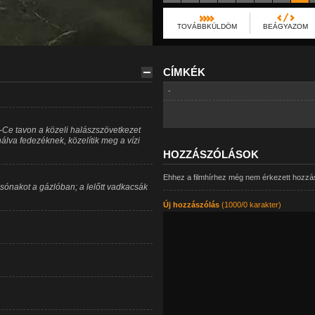
TOVÁBBKÜLDÖM
BEÁGYAZOM
CÍMKÉK
-
Ce tavon a közeli halászszövetkezet
álva fedezéknek, közelítik meg a vízi
HOZZÁSZÓLÁSOK
Ehhez a filmhírhez még nem érkezett hozzá
csónakot a gázlóban; a lelőtt vadkacsák
Új hozzászólás
(1000/0 karakter)