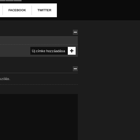
FACEBOOK
TWITTER
szólás.