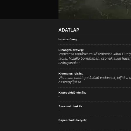
ADATLAP
Inzertszöveg:
Elhangzó szöveg:
Vadkacsa vadászatra készülnek a kínai Hung-
tagjai. Vízálló bőrruhában, csónakjaikat haszn
szárnyasokat.
Kivonatos leírás:
Vízhatlan nadrágot felöltő vadászok; tolják a 
összegyűjtése.
Kapcsolódó témák:
-
Szakmai címkék:
-
Kapcsolódó helyek:
-