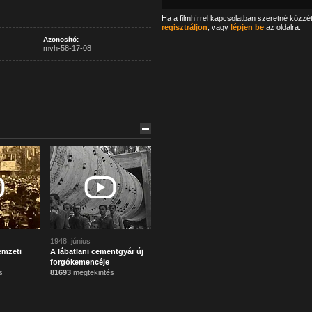
Ha a filmhírrel kapcsolatban szeretné közzé
regisztráljon
, vagy
lépjen be
az oldalra.
Azonosító:
mvh-58-17-08
1948. június
emzeti
A lábatlani cementgyár új
forgókemencéje
s
81693
megtekintés