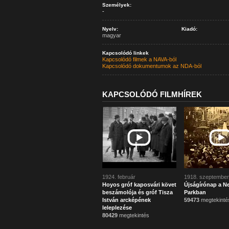
Személyek:
-
Nyelv:
Kiadó:
magyar
Kapcsolódó linkek
Kapcsolódó filmek a NAVA-ból
Kapcsolódó dokumentumok az NDA-ból
KAPCSOLÓDÓ FILMHÍREK
1924. február
1918. szeptember
Hoyos gróf kaposvári követ
Újságírónap a N
beszámolója és gróf Tisza
Parkban
István arcképének
59473
megtekinté
leleplezése
80429
megtekintés