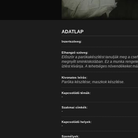
ADATLAP
Inzertszöveg:
Elhangzó szöveg:
Először a parókakészítést tanulják meg a cs
megnyílt sminkiskolában. Ez a munka rengete
ízlést kívánja. A tehetséges növendékeket már
Kivonatos leírás:
Paróka készítése; maszkok készítése.
Kapcsolódó témák:
-
Szakmai címkék:
-
Kapcsolódó helyek:
-
Személyek: