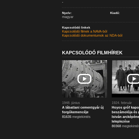
-
Nyelv:
Kiadó:
magyar
Kapcsolódó linkek
Kapcsolódó filmek a NAVA-ból
Kapcsolódó dokumentumok az NDA-ból
KAPCSOLÓDÓ FILMHÍREK
1948. június
1924. február
A lábatlani cementgyár új
Hoyos gróf kapo
forgókemencéje
beszámolója és g
81635
megtekintés
István arcképén
leleplezése
80368
megtekinté