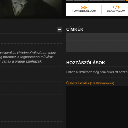
TOVÁBBKÜLDÖM
BEÁGYAZOM
CÍMKÉK
-
ehszlovákiai Hradec Královéban most
g türelmet, a legfinomabb művészi
 várják a prágai színházak.
HOZZÁSZÓLÁSOK
Ehhez a filmhírhez még nem érkezett hozzá
Új hozzászólás
(1000/0 karakter)