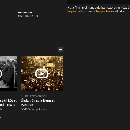
Ha a filmhírrel kapcsolatban szeretné közzé
regisztráljon
, vagy
lépjen be
az oldalra.
Azonosító:
mvh-58-17-09
1918. szeptember
svári követ
Újságírónap a Nemzeti
róf Tisza
Parkban
ek
59416
megtekintés
s