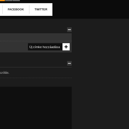
FACEBOOK
TWITTER
szólás.