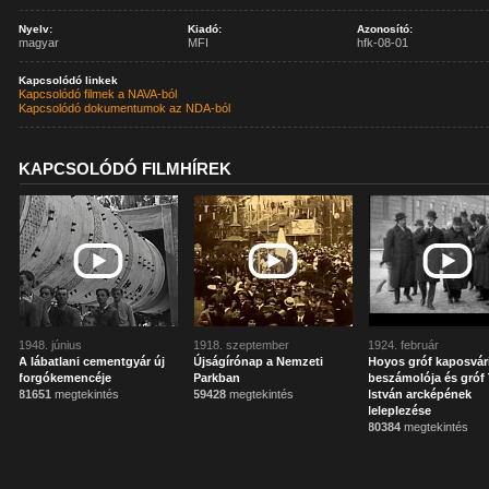
Nyelv:
Kiadó:
Azonosító:
magyar
MFI
hfk-08-01
Kapcsolódó linkek
Kapcsolódó filmek a NAVA-ból
Kapcsolódó dokumentumok az NDA-ból
KAPCSOLÓDÓ FILMHÍREK
1948. június
1918. szeptember
1924. február
A lábatlani cementgyár új
Újságírónap a Nemzeti
Hoyos gróf kaposvár
forgókemencéje
Parkban
beszámolója és gróf 
81651
megtekintés
59428
megtekintés
István arcképének
leleplezése
80384
megtekintés