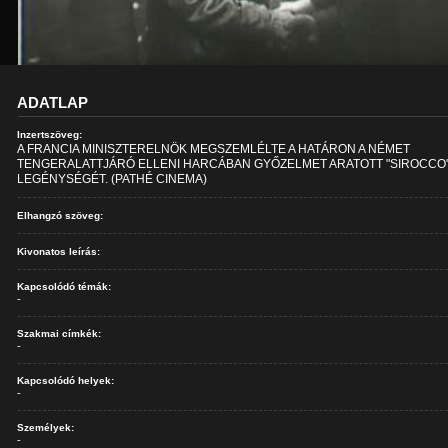
ADATLAP
Inzertszöveg:
A FRANCIA MINISZTERELNÖK MEGSZEMLÉLTE A HATÁRON A NÉMET
TENGERALATTJÁRÓ ELLENI HARCÁBAN GYŐZELMET ARATOTT "SIROCCO
LEGÉNYSÉGÉT. (PATHÉ CINEMA)
Elhangzó szöveg:
Kivonatos leírás:
Kapcsolódó témák:
-
Szakmai címkék:
-
Kapcsolódó helyek:
-
Személyek:
-