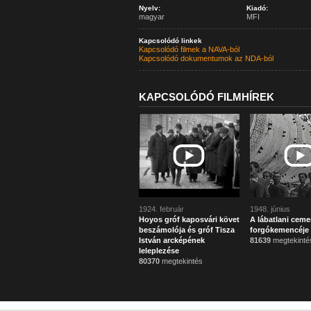
Nyelv:
Kiadó:
magyar
MFI
Kapcsolódó linkek
Kapcsolódó filmek a NAVA-ból
Kapcsolódó dokumentumok az NDA-ból
KAPCSOLÓDÓ FILMHÍREK
1924. február
1948. június
Hoyos gróf kaposvári követ
A lábatlani ceme
beszámolója és gróf Tisza
forgókemencéje
István arcképének
81639
megtekinté
leleplezése
80370
megtekintés