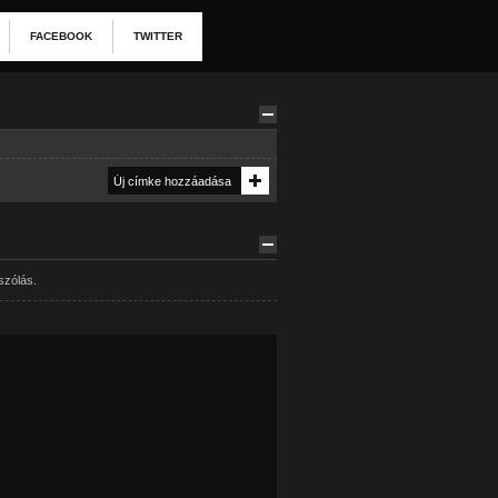
FACEBOOK
TWITTER
szólás.