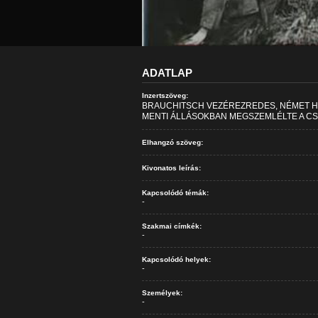
ADATLAP
Inzertszöveg:
BRAUCHITSCH VEZÉREZREDES, NÉMET 
MENTI ÁLLÁSOKBAN MEGSZEMLÉLTE A CS
Elhangzó szöveg:
Kivonatos leírás:
Kapcsolódó témák:
-
Szakmai címkék:
-
Kapcsolódó helyek:
-
Személyek:
-