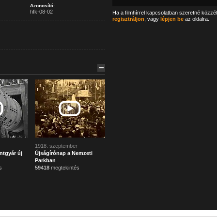
Azonosító:
hfk-08-02
Ha a filmhírrel kapcsolatban szeretné közzé
regisztráljon
, vagy
lépjen be
az oldalra.
1918. szeptember
ntgyár új
Újságírónap a Nemzeti
Parkban
s
59418
megtekintés