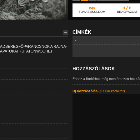
TOVÁBBKÜLDÖM
BEÁGYAZOM
CÍMKÉK
-
HADSEREGFŐPARANCSNOK A RAJNA-
APATOKAT. (UFATONWOCHE)
HOZZÁSZÓLÁSOK
Ehhez a filmhírhez még nem érkezett hozzá
Új hozzászólás
(1000/0 karakter)