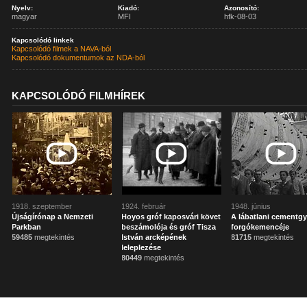
Nyelv:
Kiadó:
Azonosító:
magyar
MFI
hfk-08-03
Kapcsolódó linkek
Kapcsolódó filmek a NAVA-ból
Kapcsolódó dokumentumok az NDA-ból
KAPCSOLÓDÓ FILMHÍREK
1918. szeptember
1924. február
1948. június
Újságírónap a Nemzeti
Hoyos gróf kaposvári követ
A lábatlani cementgy
Parkban
beszámolója és gróf Tisza
forgókemencéje
59485
megtekintés
István arcképének
81715
megtekintés
leleplezése
80449
megtekintés