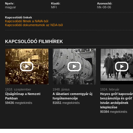
Nyelv:
Kiadó:
Azonosító:
magyar
MFI
hfk-08-06
Kapcsolódó linkek
Kapcsolódó filmek a NAVA-ból
Kapcsolódó dokumentumok az NDA-ból
KAPCSOLÓDÓ FILMHÍREK
1918. szeptember
1948. június
1924. február
Újságírónap a Nemzeti
A lábatlani cementgyár új
Hoyos gróf kaposvár
Parkban
forgókemencéje
beszámolója és gróf 
59436
megtekintés
81651
megtekintés
István arcképének
leleplezése
80384
megtekintés