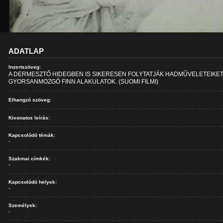
ADATLAP
Inzertszöveg:
A DERMESZTŐ HIDEGBEN IS SIKERESEN FOLYTATJÁK HADMŰVELETEIKET
GYORSANMOZGÓ FINN ALAKULATOK. (SUOMI FILMI)
Elhangzó szöveg:
Kivonatos leírás:
Kapcsolódó témák:
-
Szakmai címkék:
-
Kapcsolódó helyek:
-
Személyek:
-