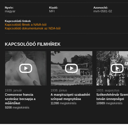
Nyelv:
Kiadó:
Azonosító:
magyar
MFI
mvh-0581-02
Kapcsolódó linkek
Kapcsolódó filmek a NAVA-ból
Kapcsolódó dokumentumok az NDA-ból
KAPCSOLÓDÓ FILMHÍREK
1939. január
1938. június
1933. augusztus
Cremonese francia
A margitszigeti szabadtéri
Székesfehérvár Szen
szobrász becsapja a
színpad megnyitása
István ünnepségei
műértőket
11398
megtekintés
10989
megtekintés
9208
megtekintés