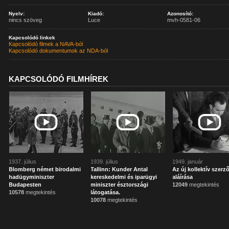
Nyelv:
Kiadó:
Azonosító:
nincs szöveg
Luce
mvh-0581-06
Kapcsolódó linkek
Kapcsolódó filmek a NAVA-ból
Kapcsolódó dokumentumok az NDA-ból
KAPCSOLÓDÓ FILMHÍREK
1937. július
1939. július
1949. január
Blomberg német birodalmi
Tallinn: Kunder Antal
Az új kollektív szerz
hadügyminiszter
kereskedelmi és iparügyi
aláírása
Budapesten
miniszter észtországi
12049
megtekintés
10578
megtekintés
látogatása.
10078
megtekintés