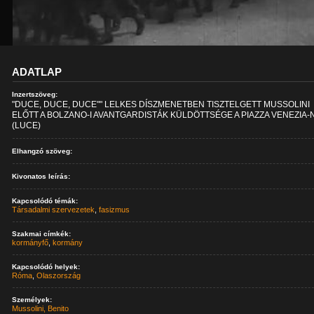
ADATLAP
Inzertszöveg:
"DUCE, DUCE, DUCE"" LELKES DÍSZMENETBEN TISZTELGETT MUSSOLINI
ELŐTT A BOLZANO-I AVANTGARDISTÁK KÜLDÖTTSÉGE A PIAZZA VENEZIA-N
(LUCE)
Elhangzó szöveg:
Kivonatos leírás:
Kapcsolódó témák:
Társadalmi szervezetek
,
fasizmus
Szakmai címkék:
kormányfő
,
kormány
Kapcsolódó helyek:
Róma
,
Olaszország
Személyek:
Mussolini, Benito