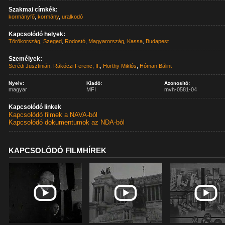
Szakmai címkék:
kormányfő
,
kormány
,
uralkodó
Kapcsolódó helyek:
Törökország
,
Szeged
,
Rodostó
,
Magyarország
,
Kassa
,
Budapest
Személyek:
Serédi Jusztinián
,
Rákóczi Ferenc, II.
,
Horthy Miklós
,
Hóman Bálint
Nyelv:
Kiadó:
Azonosító:
magyar
MFI
mvh-0581-04
Kapcsolódó linkek
Kapcsolódó filmek a NAVA-ból
Kapcsolódó dokumentumok az NDA-ból
KAPCSOLÓDÓ FILMHÍREK