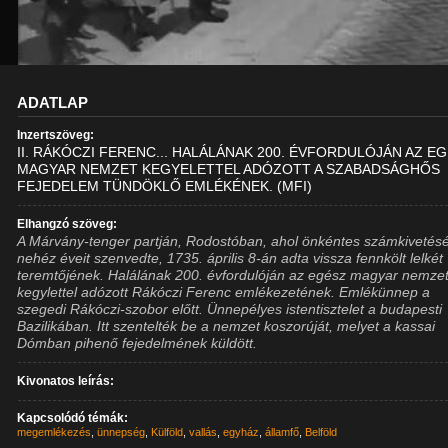
ADATLAP
Inzertszöveg:
II. RÁKÓCZI FERENC... HALÁLÁNAK 200. ÉVFORDULÓJÁN AZ E
MAGYAR NEMZET KEGYELETTEL ADÓZOTT A SZABADSÁGHŐS
FEJEDELEM TÜNDÖKLŐ EMLÉKÉNEK. (MFI)
Elhangzó szöveg:
A Márvány-tenger partján, Rodostóban, ahol önkéntes számkivetés
nehéz éveit szenvedte, 1735. április 8-án adta vissza fennkölt lelkét
teremtőjének. Halálának 200. évfordulóján az egész magyar nemze
kegylettel adózott Rákóczi Ferenc emlékezetének. Emlékünnep a
szegedi Rákóczi-szobor előtt. Ünnepélyes istentisztelet a budapesti
Bazilikában. Itt szentelték be a nemzet koszorúját, melyet a kassai
Dómban pihenő fejedelmének küldött.
Kivonatos leírás:
Kapcsolódó témák:
megemlékezés
,
ünnepség
,
Külföld
,
vallás
,
egyház
,
államfő
,
Belföld