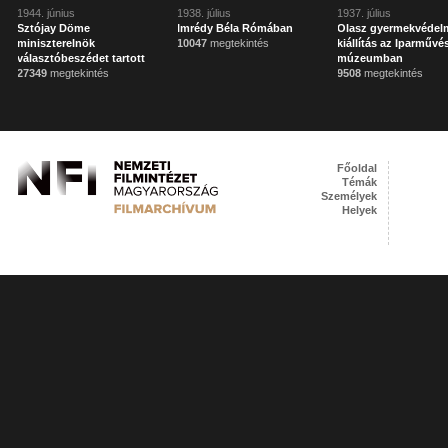
1944. június
1938. július
1937. július
Sztójay Döme
Imrédy Béla Rómában
Olasz gyermekvédel
miniszterelnök
10047
megtekintés
kiállítás az Iparművé
választóbeszédet tartott
múzeumban
27349
megtekintés
9508
megtekintés
Főoldal
Témák
Személyek
Helyek