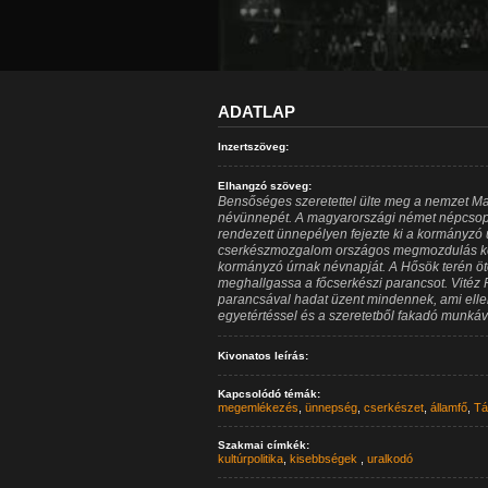
ADATLAP
Inzertszöveg:
Elhangzó szöveg:
Bensőséges szeretettel ülte meg a nemzet 
névünnepét. A magyarországi német népcsop
rendezett ünnepélyen fejezte ki a kormányzó ú
cserkészmozgalom országos megmozdulás ke
kormányzó úrnak névnapját. A Hősök terén öte
meghallgassa a főcserkészi parancsot. Vitéz 
parancsával hadat üzent mindennek, ami ellenté
egyetértéssel és a szeretetből fakadó munkáv
Kivonatos leírás:
Kapcsolódó témák:
megemlékezés
,
ünnepség
,
cserkészet
,
államfő
,
Tá
Szakmai címkék:
kultúrpolitika
,
kisebbségek
,
uralkodó