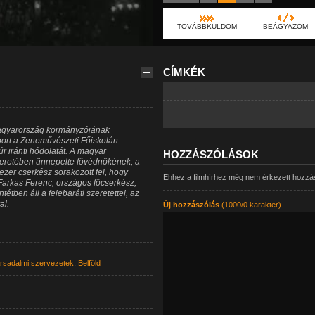
TOVÁBBKÜLDÖM
BEÁGYAZOM
CÍMKÉK
-
Magyarország kormányzójának
ort a Zeneművészeti Főiskolán
r iránti hódolatát. A magyar
HOZZÁSZÓLÁSOK
retében ünnepelte fővédnökének, a
zer cserkész sorakozott fel, hogy
Ehhez a filmhírhez még nem érkezett hozzá
Farkas Ferenc, országos főcserkész,
tben áll a felebaráti szeretettel, az
al.
Új hozzászólás
(1000/0 karakter)
rsadalmi szervezetek
,
Belföld