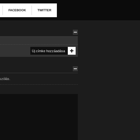
FACEBOOK
TWITTER
szólás.