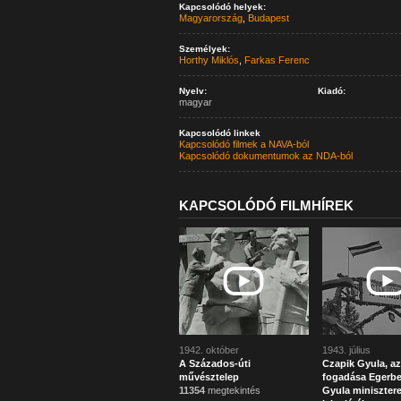
Kapcsolódó helyek:
Magyarország
,
Budapest
Személyek:
Horthy Miklós
,
Farkas Ferenc
Nyelv:
Kiadó:
magyar
Kapcsolódó linkek
Kapcsolódó filmek a NAVA-ból
Kapcsolódó dokumentumok az NDA-ból
KAPCSOLÓDÓ FILMHÍREK
1942. október
1943. július
A Százados-úti
Czapik Gyula, az
művésztelep
fogadása Egerbe
11354
megtekintés
Gyula miniszter