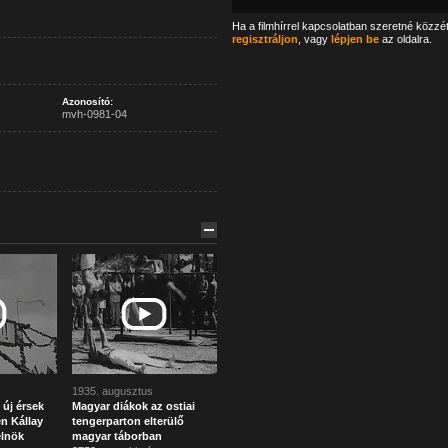
Ha a filmhírrel kapcsolatban szeretné közzé
regisztráljon
, vagy
lépjen be
az oldalra.
Azonosító:
mvh-0981-04
1935. augusztus
 új érsek
Magyar diákok az ostiai
n Kállay
tengerparton elterülő
elnök
magyar táborban