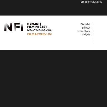
11548
megtekintés
Főoldal
Témák
Személyek
Helyek