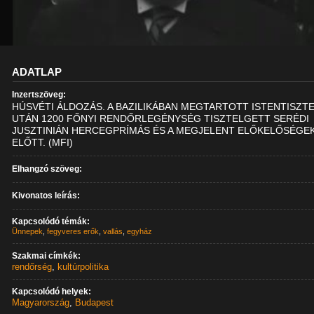
ADATLAP
Inzertszöveg:
HÚSVÉTI ÁLDOZÁS. A BAZILIKÁBAN MEGTARTOTT ISTENTISZT
UTÁN 1200 FŐNYI RENDŐRLEGÉNYSÉG TISZTELGETT SERÉDI
JUSZTINIÁN HERCEGPRÍMÁS ÉS A MEGJELENT ELŐKELŐSÉGE
ELŐTT. (MFI)
Elhangzó szöveg:
Kivonatos leírás:
Kapcsolódó témák:
Ünnepek
,
fegyveres erők
,
vallás
,
egyház
Szakmai címkék:
rendőrség
,
kultúrpolitika
Kapcsolódó helyek:
Magyarország
,
Budapest