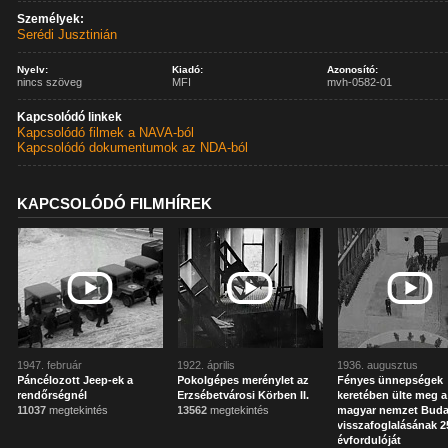
Személyek:
Serédi Jusztinián
Nyelv:
Kiadó:
Azonosító:
nincs szöveg
MFI
mvh-0582-01
Kapcsolódó linkek
Kapcsolódó filmek a NAVA-ból
Kapcsolódó dokumentumok az NDA-ból
KAPCSOLÓDÓ FILMHÍREK
1947. február
1922. április
1936. augusztus
Páncélozott Jeep-ek a
Pokolgépes merénylet az
Fényes ünnepségek
rendőrségnél
Erzsébetvárosi Körben II.
keretében ülte meg a
11037
megtekintés
13562
megtekintés
magyar nemzet Bud
visszafoglalásának 2
évfordulóját