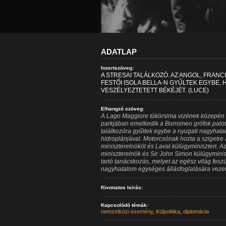
ADATLAP
Inzertszöveg:
A STRESAI TALÁLKOZÓ. AZ ANGOL, FRANC
FESTŐI ISOLA BELLA-N GYŰLTEK EGYBE
VESZÉLYEZTETETT BÉKÉJÉT. (LUCE)
Elhangzó szöveg:
A Lago Maggiore tükörsima vizének közepén fe
parkjában emelkedik a Borromeo grófok palot
találkozóra gyűltek egybe a nyugati nagyhata
hidroplánjával. Motorcsónak hozta a szigetre 
miniszterelnököt és Laval külügyminisztert.
miniszterelnök és Sir John Simon külügyminisz
tartó tanácskozás, melyet az egész világ feszü
nagyhatalom egységes állásfoglalására vezete
Kivonatos leírás:
Kapcsolódó témák:
nemzetközi esemény
,
Külpolitika
,
diplomácia