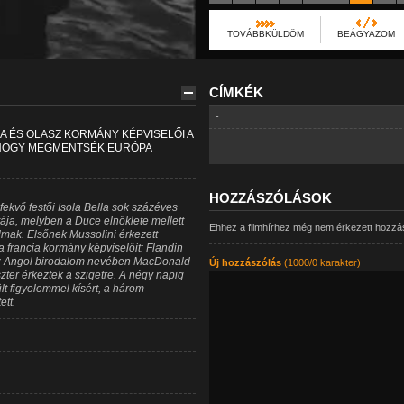
TOVÁBBKÜLDÖM
BEÁGYAZOM
CÍMKÉK
-
IA ÉS OLASZ KORMÁNY KÉPVISELŐI A
, HOGY MEGMENTSÉK EURÓPA
HOZZÁSZÓLÁSOK
kvő festői Isola Bella sok százéves
ája, melyben a Duce elnöklete mellett
Ehhez a filmhírhez még nem érkezett hozzá
lmak. Elsőnek Mussolini érkezett
a francia kormány képviselőit: Flandin
 Az Angol birodalom nevében MacDonald
Új hozzászólás
(1000/0 karakter)
ter érkeztek a szigetre. A négy napig
lt figyelemmel kísért, a három
tt.