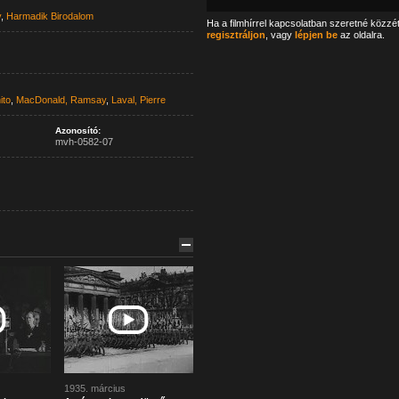
y
,
Harmadik Birodalom
Ha a filmhírrel kapcsolatban szeretné közzé
regisztráljon
, vagy
lépjen be
az oldalra.
ito
,
MacDonald, Ramsay
,
Laval, Pierre
Azonosító:
mvh-0582-07
1935. március