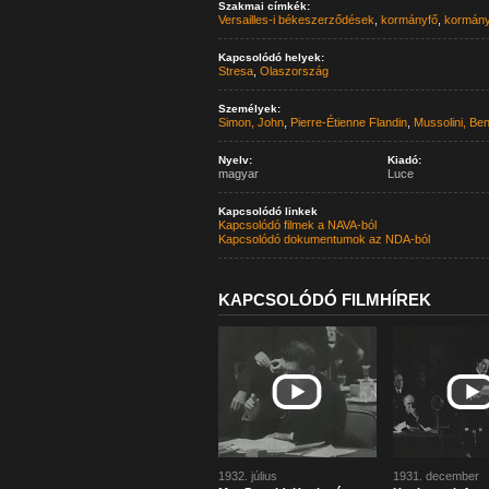
Szakmai címkék:
Versailles-i békeszerződések
,
kormányfő
,
kormán
Kapcsolódó helyek:
Stresa
,
Olaszország
Személyek:
Simon, John
,
Pierre-Étienne Flandin
,
Mussolini, Ben
Nyelv:
Kiadó:
magyar
Luce
Kapcsolódó linkek
Kapcsolódó filmek a NAVA-ból
Kapcsolódó dokumentumok az NDA-ból
KAPCSOLÓDÓ FILMHÍREK
1932. július
1931. december