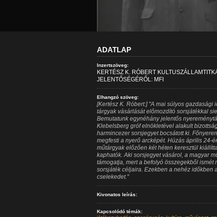
ADATLAP
Inzertszöveg:
KERTÉSZ K. RÓBERT KULTUSZÁLLAMTITK
JELENTŐSÉGÉRŐL: MFI
Elhangzó szöveg:
[Kertész K. Róbert:] "A mai súlyos gazdasági
tárgyak vásárlását előmozdító sorsjátékkal s
Bemutatunk egynéhány jelentős nyereménytárg
Klebelsberg gróf elnökletével alakult bizott
harmincezer sorsjegyet bocsátott ki. Főnyere
megfesti a nyerő arcképét. Húzás április 24-
műtárgyak előzően két héten keresztül kiállítt
kaphatók. Aki sorsjegyet vásárol, a magyar mű
támogatja, mert a befolyó összegekből ismét 
sorsjáték céljaira. Ezekben a nehéz időkben
cselekedet."
Kivonatos leírás:
Kapcsolódó témák: