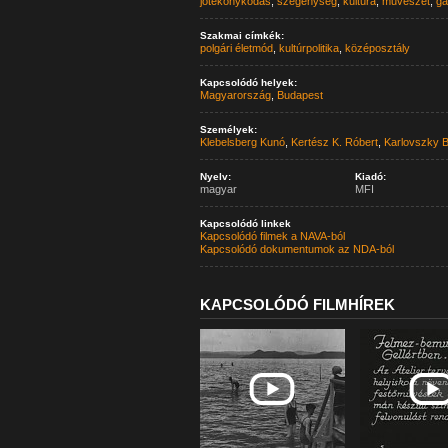
jótékonykodás
,
szegénység
,
kultúra
,
művészet
,
ga
Szakmai címkék:
polgári életmód
,
kultúrpolitika
,
középosztály
Kapcsolódó helyek:
Magyarország
,
Budapest
Személyek:
Klebelsberg Kunó
,
Kertész K. Róbert
,
Karlovszky B
Nyelv:
Kiadó:
magyar
MFI
Kapcsolódó linkek
Kapcsolódó filmek a NAVA-ból
Kapcsolódó dokumentumok az NDA-ból
KAPCSOLÓDÓ FILMHÍREK