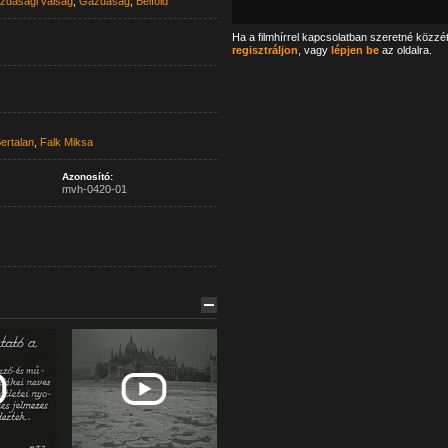
zdasági válság
,
Gazdaság
,
Belföld
Ha a filmhírrel kapcsolatban szeretné közzé
regisztráljon
, vagy
lépjen be
az oldalra.
ertalan
,
Falk Miksa
Azonosító:
mvh-0420-01