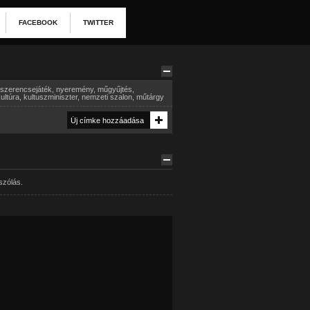
FACEBOOK
TWITTER
szerencsejáték
,
nyeremény
,
műgyűjtés
,
ultúra
,
kultuszminiszter
,
nemzeti szalon
,
műtárgy
szólás.