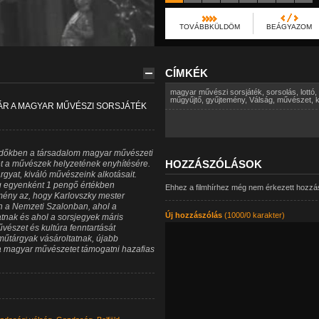
TOVÁBBKÜLDÖM
BEÁGYAZOM
CÍMKÉK
magyar művészi sorsjáték
,
sorsolás
,
lottó
,
műgyűjtő
,
gyűjtemény
,
Válság
,
művészet
,
k
ÁR A MAGYAR MŰVÉSZI SORSJÁTÉK
 időkben a társadalom magyar művészeti
HOZZÁSZÓLÁSOK
iet a művészek helyzetének enyhítésére.
yat, kiváló művészeink alkotásait.
ság egyenként 1 pengő értékben
Ehhez a filmhírhez még nem érkezett hozzá
mény az, hogy Karlovszky mester
én a Nemzeti Szalonban, ahol a
Új hozzászólás
(1000/0 karakter)
atnak és ahol a sorsjegyek máris
vészet és kultúra fenntartását
műtárgyak vásároltatnak, újabb
 a magyar művészetet támogatni hazafias