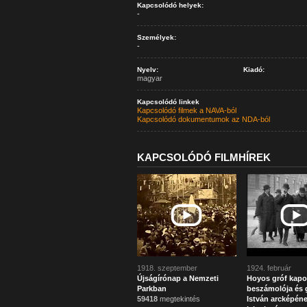
Kapcsolódó helyek:
-
Személyek:
-
Nyelv:
Kiadó:
magyar
Kapcsolódó linkek
Kapcsolódó filmek a NAVA-ból
Kapcsolódó dokumentumok az NDA-ból
KAPCSOLÓDÓ FILMHÍREK
1918. szeptember
1924. február
Újságírónap a Nemzeti
Hoyos gróf kapo
Parkban
beszámolója és g
59418
megtekintés
István arcképén