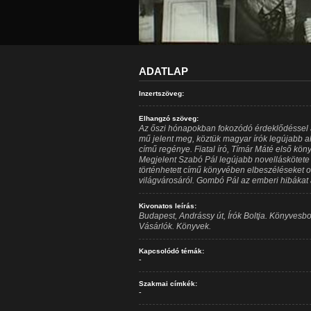
ADATLAP
Inzertszöveg:
Elhangzó szöveg:
Az őszi hónapokban fokozódó érdeklődéssel á
mű jelent meg, köztük magyar írók legújabb al
című regénye. Fiatal író, Tímár Máté első köny
Megjelent Szabó Pál legújabb novelláskötete
történhetett című könyvében elbeszéléseket 
világvárosáról. Gombó Pál az emberi hibákat ál
Kivonatos leírás:
Budapest, Andrássy út, Írók Boltja. Könyvesbol
Vásárlók. Könyvek.
Kapcsolódó témák:
-
Szakmai címkék:
-