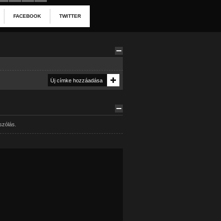
FACEBOOK
TWITTER
szólás.