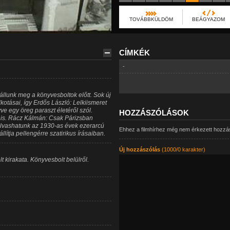
TOVÁBBKÜLDÖM
BEÁGYAZOM
CÍMKÉK
-
llunk meg a könyvesboltok előtt. Sok új
kotásai, így Erdős László: Lelkiismeret
ve egy öreg paraszt életéről szól.
HOZZÁSZÓLÁSOK
 is. Rácz Kálmán: Csak Párizsban
olvashatunk az 1930-as évek ezerarcú
Ehhez a filmhírhez még nem érkezett hozzá
lítja pellengérre szatirikus írásaiban.
Új hozzászólás
(1000/0 karakter)
t kirakata. Könyvesbolt belülről.