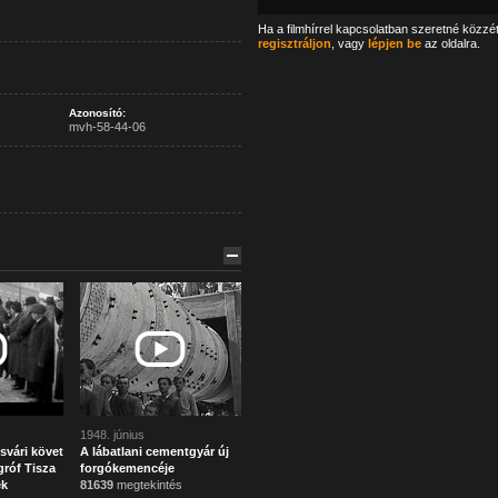
Ha a filmhírrel kapcsolatban szeretné közzé
regisztráljon
, vagy
lépjen be
az oldalra.
Azonosító:
mvh-58-44-06
1948. június
svári követ
A lábatlani cementgyár új
róf Tisza
forgókemencéje
ek
81639
megtekintés