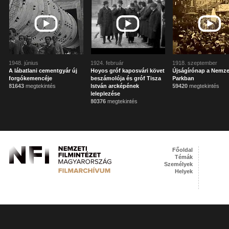
1948. június
1924. február
1918. szeptember
A lábatlani cementgyár új
Hoyos gróf kaposvári követ
Újságírónap a Nemze
forgókemencéje
beszámolója és gróf Tisza
Parkban
81643
megtekintés
István arcképének
59420
megtekintés
leleplezése
80376
megtekintés
Főoldal
Témák
Személyek
Helyek