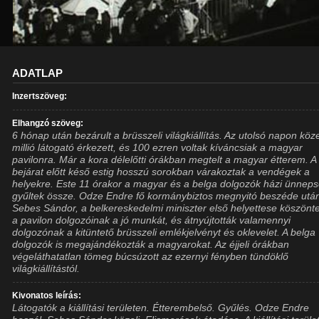
ADATLAP
Inzertszöveg:
Elhangzó szöveg:
6 hónap után bezárult a brüsszeli világkiállítás. Az utolsó napon köz
millió látogató érkezett, és 100 ezren voltak kíváncsiak a magyar
pavilonra. Már a kora délelőtti órákban megtelt a magyar étterem. A
bejárat előtt késő estig hosszú sorokban várakoztak a vendégek a
helyekre. Este 11 órakor a magyar és a belga dolgozók házi ünnep
gyűltek össze. Odze Endre fő kormánybiztos megnyitó beszéde utá
Sebes Sándor, a belkereskedelmi miniszter első helyettese köszön
a pavilon dolgozóinak a jó munkát, és átnyújtották valamennyi
dolgozónak a kitüntető brüsszeli emlékjelvényt és oklevelet. A belga
dolgozók is megajándékozták a magyarokat. Az éjjeli órákban
végeláthatatlan tömeg búcsúzott az ezernyi fényben tündöklő
világkiállítástól.
Kivonatos leírás:
Látogatók a kiállítási területen. Étterembelső. Gyűlés. Odze Endre