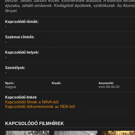
beszél. Sebes Sándor közeli. Elismerések átadása. A kiállítási terüle
éjszaka, sétáló emberek. Kivilágított épületek, szökőkutak. Az Atom
fényei.
Kapcsolódó témák:
-
Szakmai címkék:
-
Kapcsolódó helyek:
-
Személyek:
-
Nyelv:
Kiadó:
Azonosító:
magyar
mvh-58-44-03
Kapcsolódó linkek
Kapcsolódó filmek a NAVA-ból
Kapcsolódó dokumentumok az NDA-ból
KAPCSOLÓDÓ FILMHÍREK