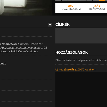
TOVÁBBKÜLDÖM
BEÁGYAZOM
CÍMKÉK
-
g a Nemzetközi Atomerő Szervezet
Ausztria kancellárja nyitotta meg. 25
onézia küldöttét választották.
HOZZÁSZÓLÁSOK
Ehhez a filmhírhez még nem érkezett hozzá
lnál.
Új hozzászólás
(1000/0 karakter)