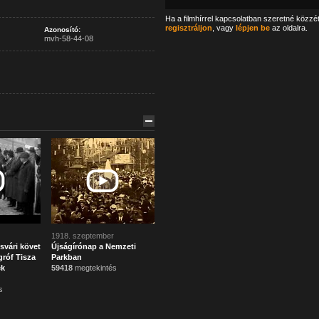
Ha a filmhírrel kapcsolatban szeretné közzé
regisztráljon
, vagy
lépjen be
az oldalra.
Azonosító:
mvh-58-44-08
1918. szeptember
svári követ
Újságírónap a Nemzeti
róf Tisza
Parkban
ek
59418
megtekintés
s