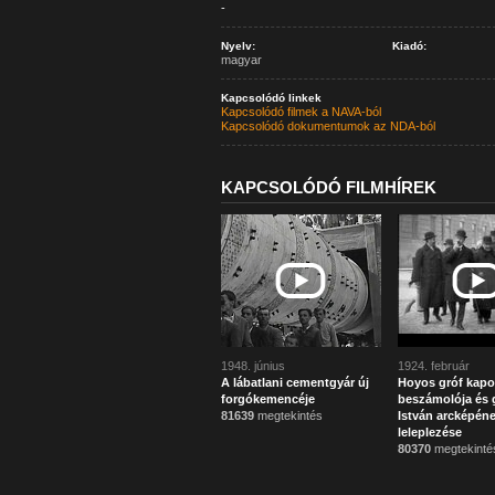
-
Nyelv:
Kiadó:
magyar
Kapcsolódó linkek
Kapcsolódó filmek a NAVA-ból
Kapcsolódó dokumentumok az NDA-ból
KAPCSOLÓDÓ FILMHÍREK
1948. június
1924. február
A lábatlani cementgyár új
Hoyos gróf kapo
forgókemencéje
beszámolója és g
81639
megtekintés
István arcképén
leleplezése
80370
megtekinté