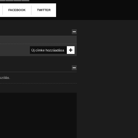
FACEBOOK
TWITTER
szólás.