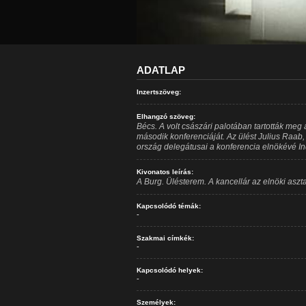
ADATLAP
Inzertszöveg:
Elhangzó szöveg:
Bécs. A volt császári palotában tartották me
második konferenciáját. Az ülést Julius Raab, 
ország delegátusai a konferencia elnökévé Ind
Kivonatos leírás:
A Burg. Ülésterem. A kancellár az elnöki aszta
Kapcsolódó témák:
-
Szakmai címkék:
-
Kapcsolódó helyek:
-
Személyek: