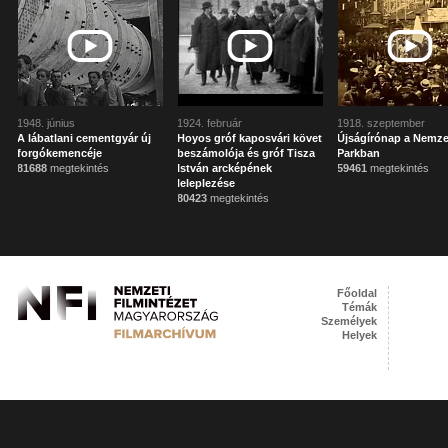
1948. június
1924. február
1918. szeptember
A lábatlani cementgyár új
Hoyos gróf kaposvári követ
Újságírónap a Nemze
forgókemencéje
beszámolója és gróf Tisza
Parkban
81688
megtekintés
István arcképének
59461
megtekintés
leleplezése
80423
megtekintés
Főoldal
Témák
Személyek
Helyek