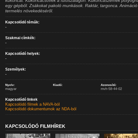
kukoricát. Kukoricacsövek a futószalagon. Kukoricaszemek potyogn
egy gépből. Zsákokat pakoló munkások. Raktár, targonca. Animáció
termelés növekedéséről.
Kapcsolódó témák:
-
Szakmai címkék:
-
Kapcsolódó helyek:
-
Személyek:
-
Nyelv:
Kiadó:
Azonosító:
magyar
mvh-58-44-02
Kapcsolódó linkek
Kapcsolódó filmek a NAVA-ból
Kapcsolódó dokumentumok az NDA-ból
KAPCSOLÓDÓ FILMHÍREK