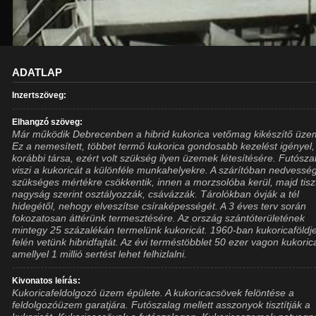
ADATLAP
Inzertszöveg:
Elhangzó szöveg:
Már működik Debrecenben a hibrid kukorica vetőmag kikészítő üze
Ez a nemesített, többet termő kukorica gondosabb kezelést igényel,
korábbi társa, ezért volt szükség ilyen üzemek létesítésére. Futósza
viszi a kukoricát a különféle munkahelyekre. A szárítóban nedvessé
szükséges mértékre csökkentik, innen a morzsolóba kerül, majd tiszt
nagyság szerint osztályozzák, csávázzák. Tárolókban óvják a tél
hidegétől, nehogy elveszítse csíraképességét. A 3 éves terv során
fokozatosan áttérünk termesztésére. Az ország szántóterületének
mintegy 25 százalékán termelünk kukoricát. 1960-ban kukoricaföldj
felén vetünk hibridfajtát. Az évi terméstöbblet 50 ezer vagon kukoric
amellyel 1 millió sertést lehet felhizlalni.
Kivonatos leírás:
Kukoricafeldolgozó üzem épülete. A kukoricacsövek felöntése a
feldolgozóüzem garatjára. Futószalag mellett asszonyok tisztítják a