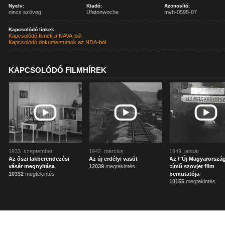
Nyelv:
Kiadó:
Azonosító:
nincs szöveg
Ufatonwoche
mvh-0595-07
Kapcsolódó linkek
Kapcsolódó filmek a NAVA-ból
Kapcsolódó dokumentumok az NDA-ból
KAPCSOLÓDÓ FILMHÍREK
1933. szeptember
1942. március
1949. január
Az őszi lakberendezési
Az új erdélyi vasút
Az \"Új Magyarország
vásár megnyitása
12039
megtekintés
című szovjet film
10332
megtekintés
bemutatója
10155
megtekintés