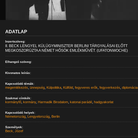
ADATLAP
Inzertszöveg:
II. BECK LENGYEL KÜLÜGYMINISZTER BERLINI TÁRGYALÁSAI ELŐTT
MEGKOSZORÚZTA A NÉMET HŐSÖK EMLÉKMŰVÉT. (UFATONWOCHE)
Elhangzó szöveg:
Kivonatos leírás:
Kapcsolódó témák:
megemlékezés
,
ünnepség
,
Külpolitika
,
Külföld
,
fegyveres erők
,
fegyverkezés
,
diplomácia
Szakmai címkék:
kormányfő
,
kormány
,
Harmadik Birodalom
,
katonai parádé
,
hadgyakorlat
Kapcsolódó helyek:
Németország
,
Lengyelország
,
Berlin
Személyek:
Beck, Józef