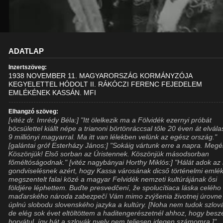
ADATLAP
Inzertszöveg:
1938 NOVEMBER 11. MAGYARORSZÁG KORMÁNYZÓJA
KEGYELETTEL HÓDOLT II. RÁKÓCZI FERENC FEJEDELEM
EMLÉKÉNEK KASSÁN. MFI
Elhangzó szöveg:
[vitéz dr. Imrédy Béla:] "Itt ölelkezik ma a Fölvidék ezernyi próbát
böcsülettel kiállt népe a trianoni börtönráccsal tőle 20 éven át elvála
9 milliónyi magyarral. Ma itt van lélekben velünk az egész ország."
[galántai gróf Esterházy János:] "Sokáig vártunk erre a napra. Megé
Köszönjük! Első sorban az Úristennek. Köszönjük másodsorban
főméltóságodnak." [vitéz nagybányai Horthy Miklós:] "Hálát adok az 
gondviselésnek azért, hogy Kassa városának dicső történelmi emlé
megszentelt falai közé a magyar Felvidék nemzeti kultúrájának ősi
földjére léphettem. Buďte presvedčení, že spolucítiaca láska celého
maďarského národa zabezpečí Vám mimo zvýšenia životnej úrovne 
úplnú slobodu slovenského jazyka a kultúry. [Noha nem tudok szlová
de elég sok évet eltöltöttem a haditengerészetnél ahhoz, hogy beszé
horvátul, így hát a szlovák nyelv nem teljesen idegen számomra.]"