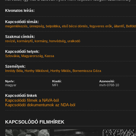
Kivonatos leírás:
Kapcsolódó témák:
megemlékezés
,
ünnepség
,
belpolitika
,
első bécsi döntés
,
fegyveres erők
,
államfő
,
Belföld
Szakmai címkék:
revízió
,
kormányfő
,
kormány
,
honvédség
,
uralkodó
Kapcsolódó helyek:
Szlovákia
,
Magyarország
,
Kassa
Személyek:
Imrédy Béla
,
Horthy Miklósné
,
Horthy Miklós
,
Bornemissza Géza
Nyelv:
Kiadó:
Azonosító:
magyar
MFI
mvh-0768-10
Kapcsolódó linkek
Kapcsolódó filmek a NAVA-ból
Kapcsolódó dokumentumok az NDA-ból
KAPCSOLÓDÓ FILMHÍREK