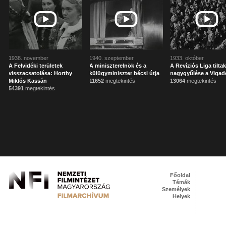
1938. november
1940. szeptember
1933. október
A Felvidéki területek
A miniszterelnök és a
A Revíziós Liga tilta
visszacsatolása: Horthy
külügyminiszter bécsi útja
nagygyűlése a Viga
Miklós Kassán
11652
megtekintés
13064
megtekintés
54391
megtekintés
Főoldal
Témák
Személyek
Helyek