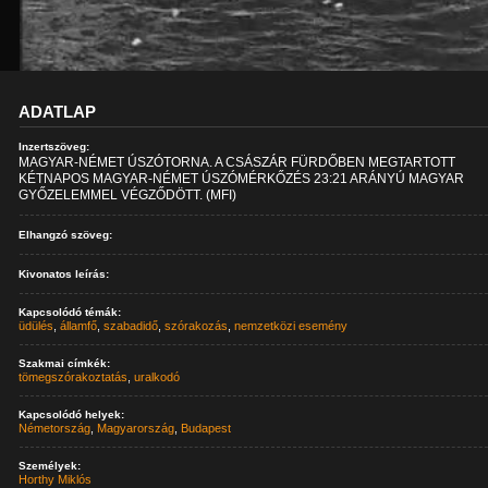
ADATLAP
Inzertszöveg:
MAGYAR-NÉMET ÚSZÓTORNA. A CSÁSZÁR FÜRDŐBEN MEGTARTOTT
KÉTNAPOS MAGYAR-NÉMET ÚSZÓMÉRKŐZÉS 23:21 ARÁNYÚ MAGYAR
GYŐZELEMMEL VÉGZŐDÖTT. (MFI)
Elhangzó szöveg:
Kivonatos leírás:
Kapcsolódó témák:
üdülés
,
államfő
,
szabadidő
,
szórakozás
,
nemzetközi esemény
Szakmai címkék:
tömegszórakoztatás
,
uralkodó
Kapcsolódó helyek:
Németország
,
Magyarország
,
Budapest
Személyek:
Horthy Miklós