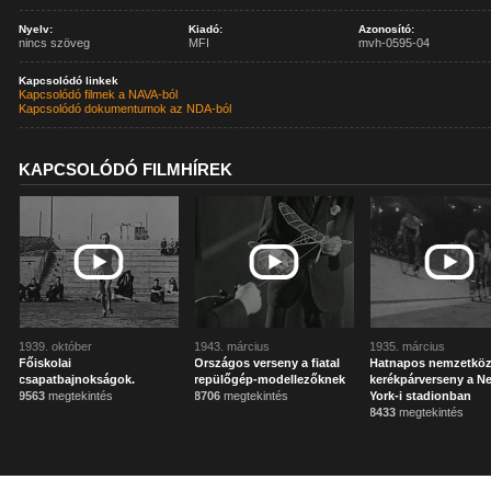
Nyelv:
Kiadó:
Azonosító:
nincs szöveg
MFI
mvh-0595-04
Kapcsolódó linkek
Kapcsolódó filmek a NAVA-ból
Kapcsolódó dokumentumok az NDA-ból
KAPCSOLÓDÓ FILMHÍREK
1939. október
1943. március
1935. március
Főiskolai
Országos verseny a fiatal
Hatnapos nemzetköz
csapatbajnokságok.
repülőgép-modellezőknek
kerékpárverseny a N
9563
megtekintés
8706
megtekintés
York-i stadionban
8433
megtekintés